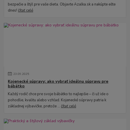
bezpečie a štýl pre vaše dieťa. Objavte Azalka.sk a nakúpte ešte
dnes!
čítať celé
23
.
09
.
2025
Kojenecké súpravy: ako vybrať ideálnu súpravu pre
bábätko
Každý rodič chce pre svoje bábätko to najlepšie – či už ide o
pohodlie, kvalitu alebo vzhľad. Kojenecké súpravy patria k
základnej výbavičke, pretože ...
čítať celé