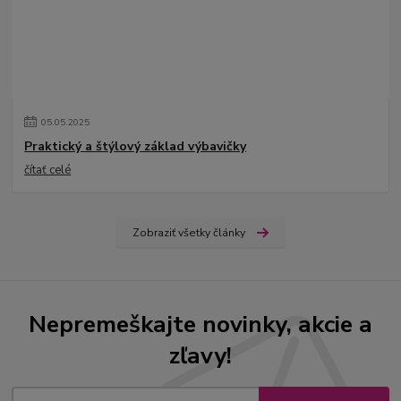
05
.
05
.
2025
Praktický a štýlový základ výbavičky
čítať celé
Zobraziť všetky články
Nepremeškajte novinky, akcie a
zľavy!