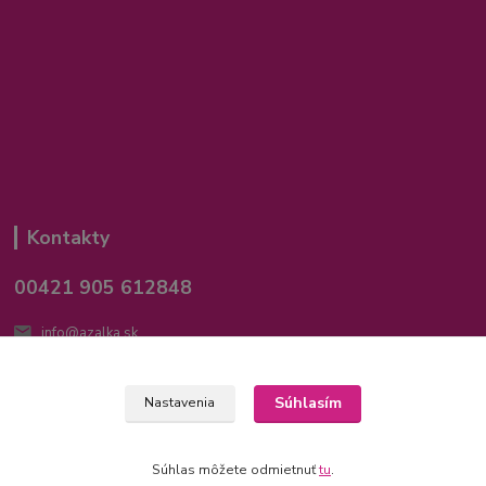
Kontakty
00421 905 612848
info@azalka.sk
Súhlasím
Nastavenia
Súhlas môžete odmietnuť
tu
.
Vytvorené na
Eshop-rychlo.sk