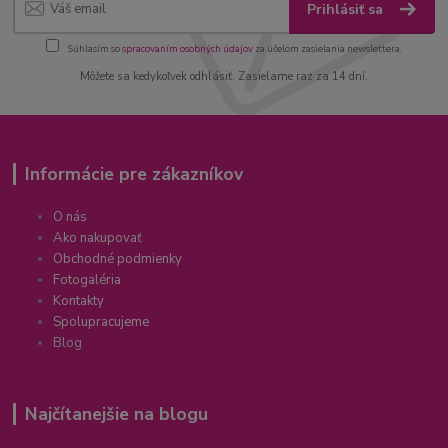
Prihlásiť sa
Súhlasím so
spracovaním osobných údajov
za účelom zasielania newslettera.
Môžete sa kedykoľvek odhlásiť. Zasielame raz za 14 dní.
Informácie pre zákazníkov
O nás
Ako nakupovať
Obchodné podmienky
Fotogaléria
Kontakty
Spolupracujeme
Blog
Najčítanejšie na blogu