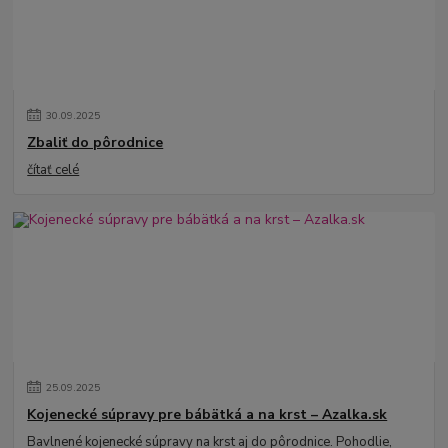
30
.
09
.
2025
Zbaliť do pôrodnice
čítať celé
25
.
09
.
2025
Kojenecké súpravy pre bábätká a na krst – Azalka.sk
Bavlnené kojenecké súpravy na krst aj do pôrodnice. Pohodlie,