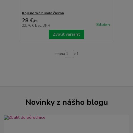
Kojenecká bunda čierna
28 €
/
ks
Skladom
22,76 €
bez DPH
Zvoliť variant
strana
z 1
Novinky z nášho blogu