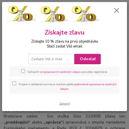
0
ks
00421 905 612848
za
0 €
Menu
Získajte zľavu
Získajte 10 % zľavu na prvú objednávku
Hľadať
Stačí zadať Váš email
Odoslať
Úvod
Ochrana osobných údajov e-shopu azalka.sk
Ochrana osobných údajov e-
Súhlasím so
spracovaním osobných údajov
pre účely registrácie.
shopu azalka.sk
Prajem si odoberať novinky e-mailom podľa
podmienok spracovania osobných
údajov
.
Zatvoriť
1. Spoločnosť DANKER s.r.o.so sídlom Šťastná 6, 82105 Bratislava
IČO 35782714 zapísaná na Okresnom súde Bratislava I. v
Bratislave oddiel : Sro vložka číslo 21200/B (ď
alej len
„predávajúci“
alebo
„správca“
) spracováva v zmysle nariadenia
Európskeho parlamentu a Rady (EÚ) č. 2016/679 o ochrane