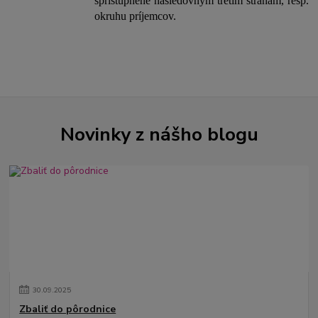
sprístupnené nasledovným tretím stranám, resp.
okruhu príjemcov.
Novinky z nášho blogu
30
.
09
.
2025
Zbaliť do pôrodnice