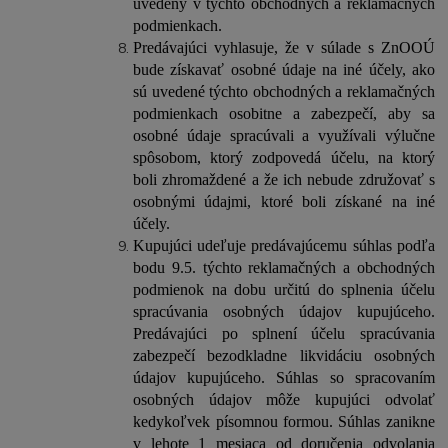
uvedený v týchto obchodných a reklamačných
podmienkach.
Predávajúci vyhlasuje, že v súlade s ZnOOÚ
bude získavať osobné údaje na iné účely, ako
sú uvedené týchto obchodných a reklamačných
podmienkach osobitne a zabezpečí, aby sa
osobné údaje spracúvali a využívali výlučne
spôsobom, ktorý zodpovedá účelu, na ktorý
boli zhromaždené a že ich nebude združovať s
osobnými údajmi, ktoré boli získané na iné
účely.
Kupujúci udeľuje predávajúcemu súhlas podľa
bodu 9.5. týchto reklamačných a obchodných
podmienok na dobu určitú do splnenia účelu
spracúvania osobných údajov kupujúceho.
Predávajúci po splnení účelu spracúvania
zabezpečí bezodkladne likvidáciu osobných
údajov kupujúceho. Súhlas so spracovaním
osobných údajov môže kupujúci odvolať
kedykoľvek písomnou formou. Súhlas zanikne
v lehote 1 mesiaca od doručenia odvolania