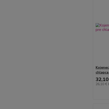
Kojenec
chlapca
32,10
26,10 €