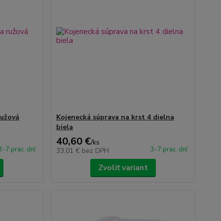
ružová
Kojenecká súprava na krst 4 dielna
biela
40,60 €
/
ks
3-7 prac. dní
3-7 prac. dní
33,01 €
bez DPH
Zvoliť variant