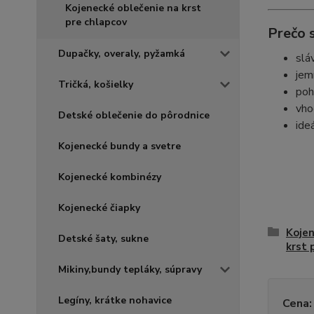
Kojenecké oblečenie na krst
pre chlapcov
Prečo s
Dupačky, overaly, pyžamká
slá
jem
Tričká, košielky
poh
vho
Detské oblečenie do pôrodnice
ide
Kojenecké bundy a svetre
Kojenecké kombinézy
Kojenecké čiapky
Kojen
Detské šaty, sukne
krst 
Mikiny,bundy tepláky, súpravy
Legíny, krátke nohavice
Cena: