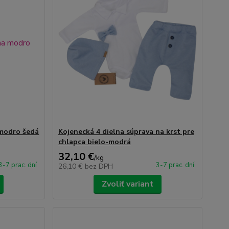
 modro šedá
Kojenecká 4 dielna súprava na krst pre
chlapca bielo-modrá
32,10 €
/
kg
3-7 prac. dní
3-7 prac. dní
26,10 €
bez DPH
Zvoliť variant