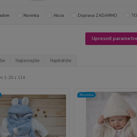
adom
Novinka
Akcia
Doprava ZADARMO
TO
Upresniť parametr
šie
Najlacnejšie
Najdrahšie
m 1-20 z 114
Novinka