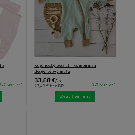
do
Kojenecký overal - kombinéza
dvojvrtvový mäta
33,80 €
/
ks
3-7 prac. dní
3-7 prac. dní
27,48 €
bez DPH
Zvoliť variant