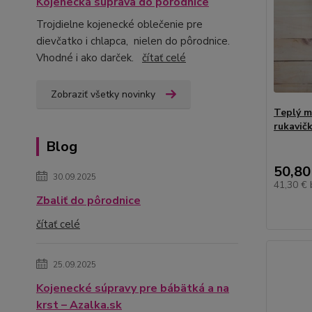
Kojenecká súprava do pôrodnice
Trojdielne kojenecké oblečenie pre
dievčatko i chlapca, nielen do pôrodnice.
Vhodné i ako darček.
čítať celé
Zobraziť všetky novinky
Teplý m
rukavič
Blog
50,80
30.09.2025
41,30 €
Zbaliť do pôrodnice
čítať celé
25.09.2025
Kojenecké súpravy pre bábätká a na
krst – Azalka.sk