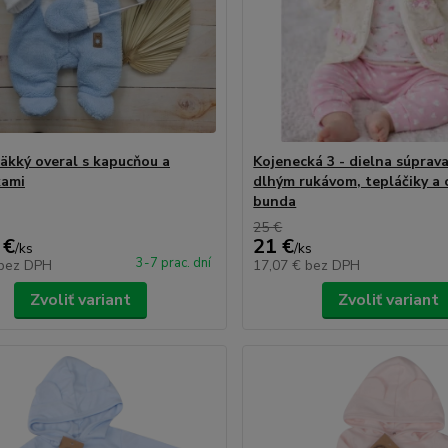
äkký overal s kapucňou a
Kojenecká 3 - dielna súprav
kami
dlhým rukávom, tepláčiky a 
bunda
25 €
 €
21 €
/
ks
/
ks
3-7 prac. dní
bez DPH
17,07 €
bez DPH
Zvoliť variant
Zvoliť variant