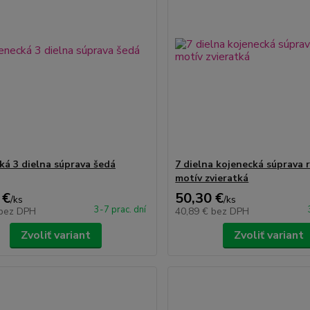
ká 3 dielna súprava šedá
7 dielna kojenecká súprava 
motív zvieratká
 €
50,30 €
/
ks
/
ks
3-7 prac. dní
bez DPH
40,89 €
bez DPH
Zvoliť variant
Zvoliť variant