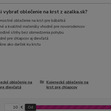
i vybrať oblečenie na krst z azalka.sk?
vnostné oblečenie na krst pre bábätká
né a kvalitné materiály vhodné pre novorodencov
odlné strihy bez obmedzenia pohybu
dné pre chlapcov aj dievčatá
álne ako darček ku krstu
ecké oblečenie na
Kojenecké oblečenie na
pre dievčatá
krst pre chlapcov
€
Od