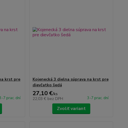
na krst pre
Kojenecká 3 dielna súprava na krst pre
dievčatko šedá
27,10 €
/
ks
3-7 prac. dní
3-7 prac. dní
22,03 €
bez DPH
Zvoliť variant