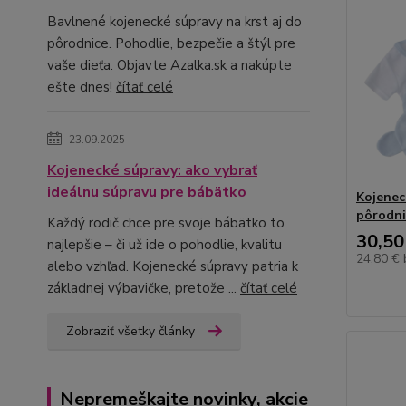
Bavlnené kojenecké súpravy na krst aj do
pôrodnice. Pohodlie, bezpečie a štýl pre
vaše dieťa. Objavte Azalka.sk a nakúpte
ešte dnes!
čítať celé
23.09.2025
Kojenecké súpravy: ako vybrať
ideálnu súpravu pre bábätko
Kojenec
pôrodn
Každý rodič chce pre svoje bábätko to
30,50
najlepšie – či už ide o pohodlie, kvalitu
24,80 €
alebo vzhľad. Kojenecké súpravy patria k
základnej výbavičke, pretože ...
čítať celé
Zobraziť všetky články
Nepremeškajte novinky, akcie