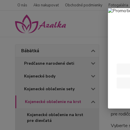
O nás
Ako nakupovať
Obchodné podmienky
Fotogaléria
Úvod
B
Bábätká
Koje
Predčasne narodené deti
Kojenecké body
Obleče
Ponúka
Kojenecké oblečenie sety
model je 
Kojenecké oblečenie na krst
Na
azalk
pre rodič
Kojenecké oblečenie na krst
pre dievčatá
Vyberte 