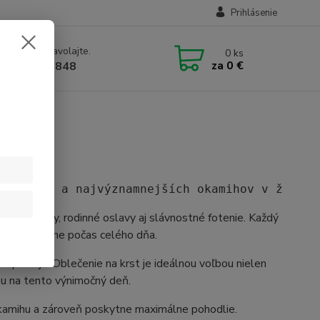
Prihlásenie
e si rady? Zavolajte.
0
ks
za
0 €
1 905 612848
KA.sk
krajších a najvýznamnejších okamihov v živote
né na krstiny, rodinné oslavy aj slávnostné fotenie. Každý
ítilo príjemne počas celého dňa.
vý dizajn. Oblečenie na krst je ideálnou voľbou nielen
u na tento výnimočný deň.
okamihu a zároveň poskytne maximálne pohodlie.