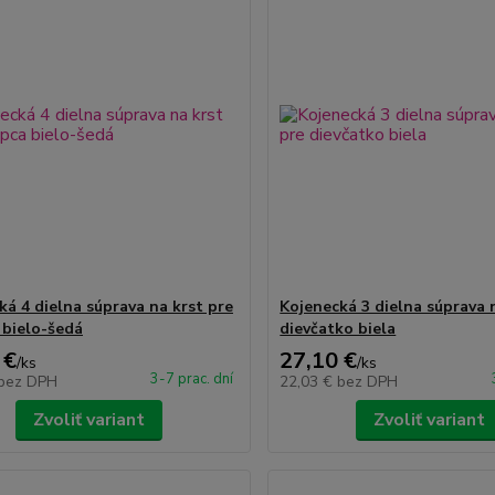
ká 4 dielna súprava na krst pre
Kojenecká 3 dielna súprava 
 bielo-šedá
dievčatko biela
 €
27,10 €
/
ks
/
ks
3-7 prac. dní
bez DPH
22,03 €
bez DPH
Zvoliť variant
Zvoliť variant