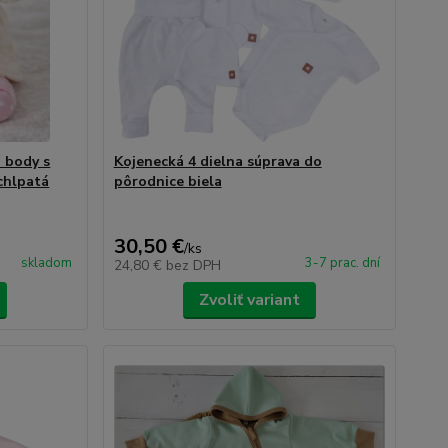
a body s
Kojenecká 4 dielna súprava do
chlpatá
pôrodnice biela
30,50 €
/
ks
skladom
3-7 prac. dní
24,80 €
bez DPH
Zvoliť variant