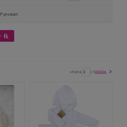
P produkt
e
strana
z 6
ďalšie