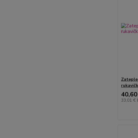
Zateple
rukavič
40,60
33,01 €