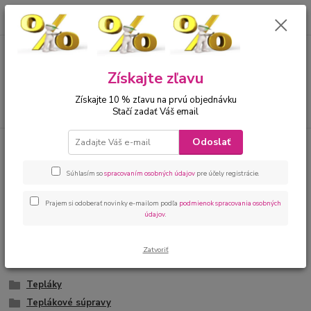
0
ks
00421 905 612848
za
0 €
Menu
Získajte zľavu
Získajte 10 % zľavu na prvú objednávku
Hľadať
Stačí zadať Váš email
Odoslať
Úvod
Dievčatá 2 - 16
Teplákové súpravy mikiny
Detské teplákové súpravy a
Súhlasím so
spracovaním osobných údajov
pre účely registrácie.
mikiny
Prajem si odoberať novinky e-mailom podľa
podmienok spracovania osobných
údajov
.
Pohodlné detské teplákové súpravy a mikiny na voľný čas nájdete
v tejto kategórii.
Zatvoriť
Tepláky
Teplákové súpravy