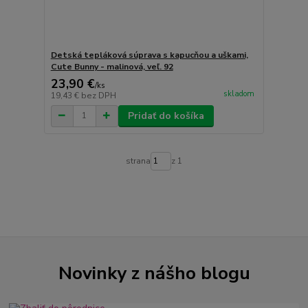
Detská tepláková súprava s kapucňou a uškami,
Cute Bunny - malinová, veľ. 92
23,90 €
/
ks
skladom
19,43 €
bez DPH
Pridať do košíka
strana
z 1
Novinky z nášho blogu