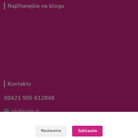
Najčítanejšie na blogu
Kontakty
00421 905 612848
info@azalka.sk
Súhlasím
Nastavenia