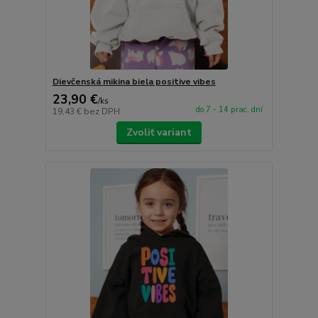
Dievčenská mikina biela positive vibes
23,90 €
/
ks
do 7 - 14 prac. dní
19,43 €
bez DPH
Zvoliť variant