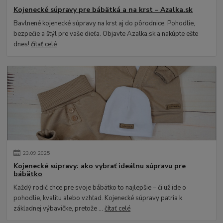
Kojenecké súpravy pre bábätká a na krst – Azalka.sk
Bavlnené kojenecké súpravy na krst aj do pôrodnice. Pohodlie,
bezpečie a štýl pre vaše dieťa. Objavte Azalka.sk a nakúpte ešte
dnes!
čítať celé
23
.
09
.
2025
Kojenecké súpravy: ako vybrať ideálnu súpravu pre
bábätko
Každý rodič chce pre svoje bábätko to najlepšie – či už ide o
pohodlie, kvalitu alebo vzhľad. Kojenecké súpravy patria k
základnej výbavičke, pretože ...
čítať celé