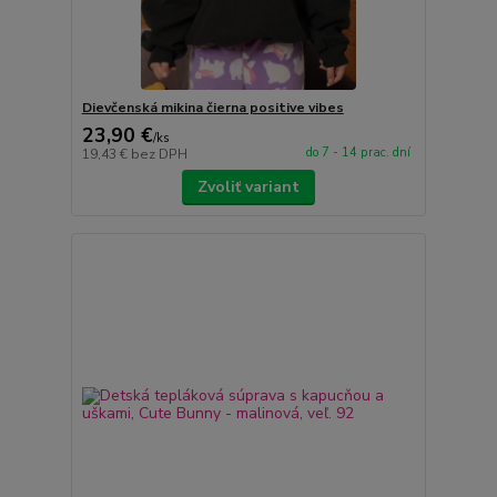
Dievčenská mikina čierna positive vibes
23,90 €
/
ks
do 7 - 14 prac. dní
19,43 €
bez DPH
Zvoliť variant