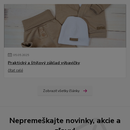
05
.
05
.
2025
Praktický a štýlový základ výbavičky
čítať celé
Zobraziť všetky články
Nepremeškajte novinky, akcie a