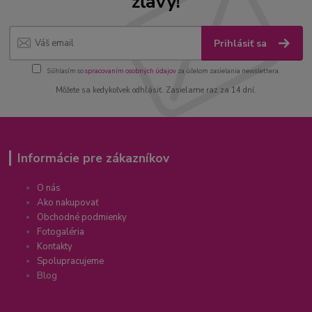
zľavy!
Prihlásiť sa
Súhlasím so
spracovaním osobných údajov
za účelom zasielania newslettera.
Môžete sa kedykoľvek odhlásiť. Zasielame raz za 14 dní.
Informácie pre zákazníkov
O nás
Ako nakupovať
Obchodné podmienky
Fotogaléria
Kontakty
Spolupracujeme
Blog