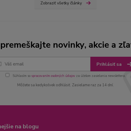
Zobraziť všetky články
premeškajte novinky, akcie a zľa
Prihlásiť sa
Súhlasím so
spracovaním osobných údajov
za účelom zasielania newslettera.
Môžete sa kedykoľvek odhlásiť. Zasielame raz za 14 dní.
nejšie na blogu