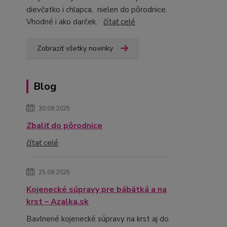
dievčatko i chlapca, nielen do pôrodnice.
Vhodné i ako darček.
čítať celé
Zobraziť všetky novinky
Blog
30.09.2025
Zbaliť do pôrodnice
čítať celé
25.09.2025
Kojenecké súpravy pre bábätká a na
krst – Azalka.sk
Bavlnené kojenecké súpravy na krst aj do