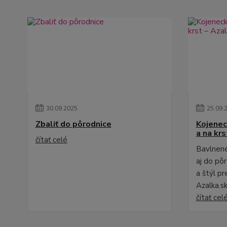
30
.
09
.
2025
25
.
09
.
Zbaliť do pôrodnice
Kojenec
a na krs
čítať celé
Bavlnené
aj do pô
a štýl pr
Azalka.s
čítať cel