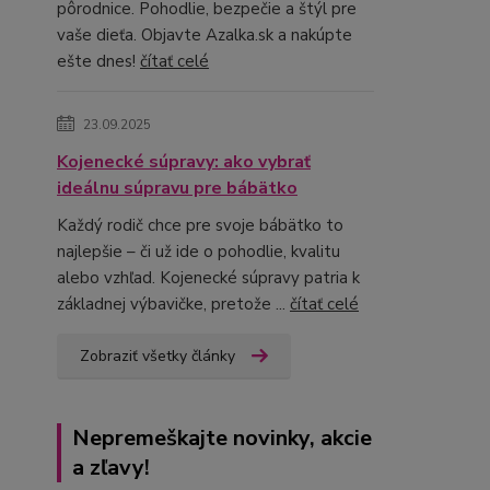
pôrodnice. Pohodlie, bezpečie a štýl pre
vaše dieťa. Objavte Azalka.sk a nakúpte
ešte dnes!
čítať celé
23.09.2025
Kojenecké súpravy: ako vybrať
ideálnu súpravu pre bábätko
Každý rodič chce pre svoje bábätko to
najlepšie – či už ide o pohodlie, kvalitu
alebo vzhľad. Kojenecké súpravy patria k
základnej výbavičke, pretože ...
čítať celé
Zobraziť všetky články
Nepremeškajte novinky, akcie
a zľavy!