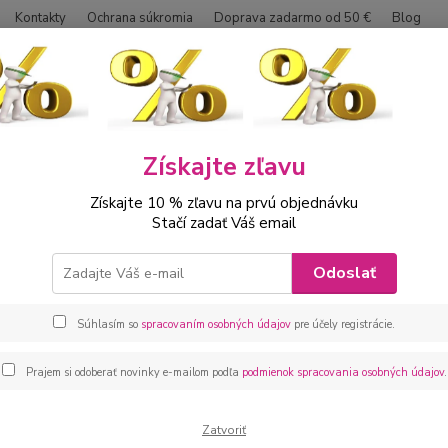
Kontakty
Ochrana súkromia
Doprava zadarmo od 50 €
Blog
Neviet
Hľadať
0042
Získajte zľavu
ábätká
Tričká, košielky
Kojenecké košielky
Získajte 10 % zľavu na prvú objednávku
elky pre kojencov - AZALKA.sk
Stačí zadať Váš email
 košielky sú vyrobené z príjemných materiálov a sú veľmi praktic
Odoslať
Súhlasím so
spracovaním osobných údajov
pre účely registrácie.
Prajem si odoberať novinky e-mailom podľa
podmienok spracovania osobných údajov
.
Zatvoriť