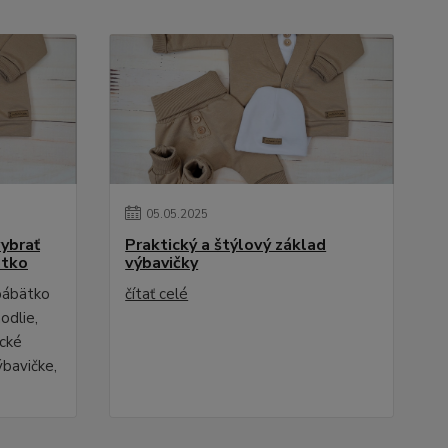
05
.
05
.
2025
ybrať
Praktický a štýlový základ
ätko
výbavičky
 bábätko
čítať celé
odlie,
ecké
ýbavičke,