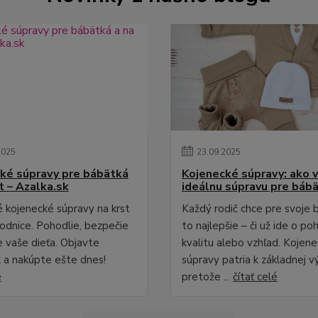
2025
23
.
09
.
2025
ké súpravy pre bábätká
Kojenecké súpravy: ako v
t – Azalka.sk
ideálnu súpravu pre báb
 kojenecké súpravy na krst
Každý rodič chce pre svoje
rodnice. Pohodlie, bezpečie
to najlepšie – či už ide o poh
e vaše dieťa. Objavte
kvalitu alebo vzhľad. Kojen
k a nakúpte ešte dnes!
súpravy patria k základnej v
é
pretože ...
čítať celé