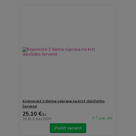
Kojenecká 3 dielna súprava na krst dievčatko
červená
25,10 €
/
ks
3-7 prac. dní
20,41 €
bez DPH
Zvoliť variant