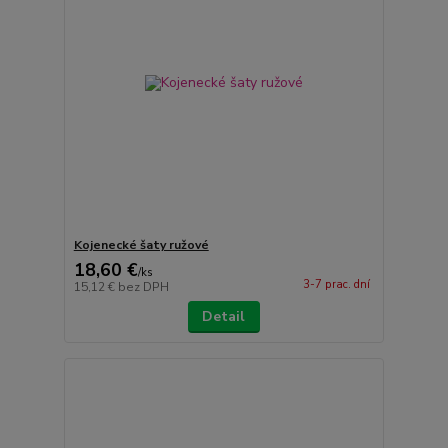
Kojenecké šaty ružové
18,60 €
/
ks
3-7 prac. dní
15,12 €
bez DPH
Detail