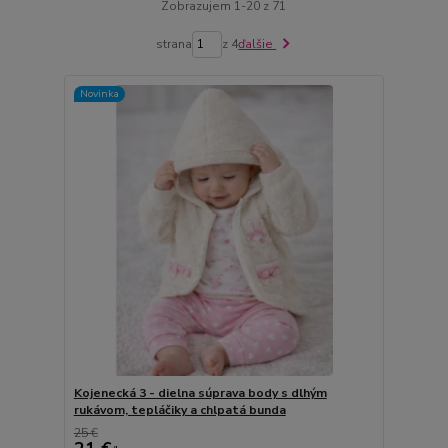
Zobrazujem 1-20 z 71
strana
z 4
ďalšie
Novinka
Kojenecká 3 - dielna súprava body s dlhým
rukávom, tepláčiky a chlpatá bunda
25 €