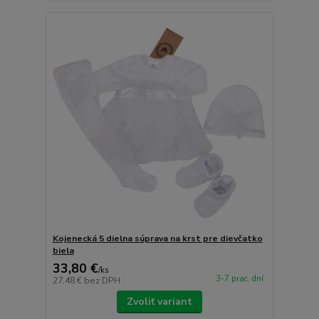
Kojenecká 5 dielna súprava na krst pre dievčatko
biela
33,80 €
/
ks
3-7 prac. dní
27,48 €
bez DPH
Zvoliť variant