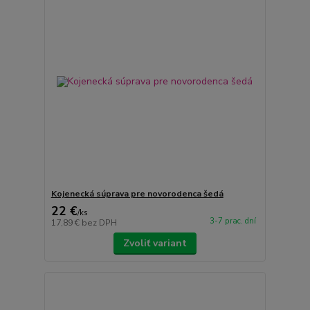
Kojenecká súprava pre novorodenca šedá
22 €
/
ks
3-7 prac. dní
17,89 €
bez DPH
Zvoliť variant