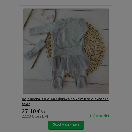
Kojenecká 3 dielna súprava na krst pre dievčatko
šedá
27,10 €
/
ks
3-7 prac. dní
22,03 €
bez DPH
Zvoliť variant