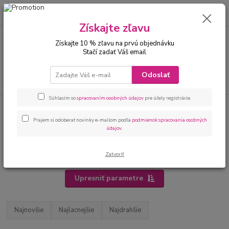
0
ks
00421 905 612848
za
0 €
Získajte zľavu
Získajte 10 % zľavu na prvú objednávku
Menu
Stačí zadať Váš email
Odoslať
Hľadať
Súhlasím so
spracovaním osobných údajov
pre účely registrácie.
Úvod
Bábätká
Kojenecké oblečenie na krst
Kojenecké oblečenie na krst
pre dievčatá
Prajem si odoberať novinky e-mailom podľa
podmienok spracovania osobných
údajov
.
Kojenecké oblečenie na krst pre
dievčatá - AZALKA.sk
Zatvoriť
Upresniť parametre
Najnovšie
Najlacnejšie
Najdrahšie