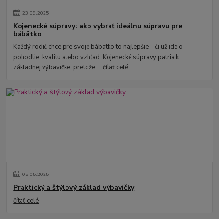
23
.
09
.
2025
Kojenecké súpravy: ako vybrať ideálnu súpravu pre
bábätko
Každý rodič chce pre svoje bábätko to najlepšie – či už ide o
pohodlie, kvalitu alebo vzhľad. Kojenecké súpravy patria k
základnej výbavičke, pretože ...
čítať celé
05
.
05
.
2025
Praktický a štýlový základ výbavičky
čítať celé