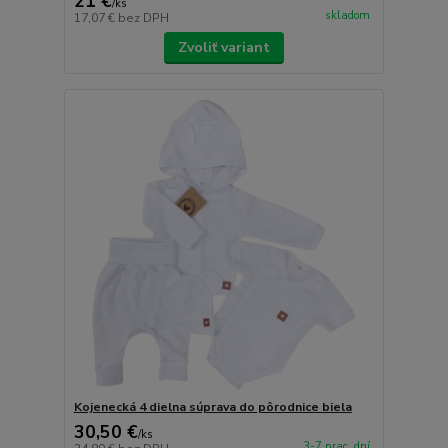
21 €
/
ks
skladom
17,07 €
bez DPH
Zvoliť variant
Kojenecká 4 dielna súprava do pôrodnice biela
30,50 €
/
ks
3-7 prac. dní