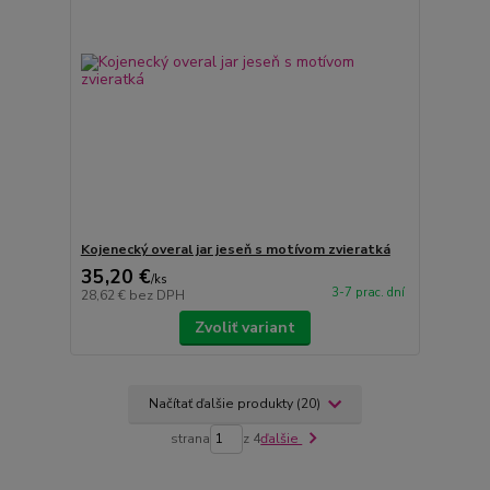
Kojenecký overal jar jeseň s motívom zvieratká
35,20 €
/
ks
3-7 prac. dní
28,62 €
bez DPH
Zvoliť variant
Načítať ďalšie produkty (20)
strana
z 4
ďalšie