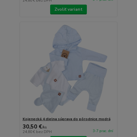
24,80 €
bez DPH
Zvoliť variant
Kojenecká 4 dielna súprava do pôrodnice modrá
30,50 €
/
ks
3-7 prac. dní
24,80 €
bez DPH