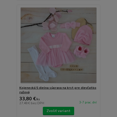
Kojenecká 5 dielna súprava na krst pre dievčatko
ružová
33,80 €
/
ks
3-7 prac. dní
27,48 €
bez DPH
Zvoliť variant