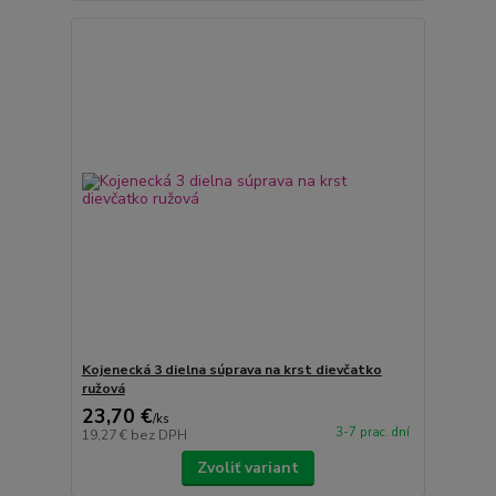
Kojenecká 3 dielna súprava na krst dievčatko
ružová
23,70 €
/
ks
3-7 prac. dní
19,27 €
bez DPH
Zvoliť variant