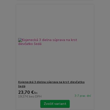
Kojenecká 3 dielna súprava na krst dievčatko
šedá
23,70 €
/
ks
3-7 prac. dní
19,27 €
bez DPH
Zvoliť variant