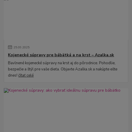
25
.
09
.
2025
Kojenecké súpravy pre bábätká a na krst – Azalka.sk
Bavlnené kojenecké súpravy na krst aj do pôrodnice. Pohodlie,
bezpečie a štýl pre vaše dieťa. Objavte Azalka.sk a nakúpte ešte
dnes!
čítať celé