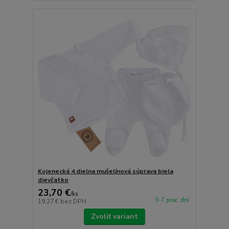
Kojenecká 4 dielna mušelínová súprava biela
dievčatko
23,70 €
/
ks
3-7 prac. dní
19,27 €
bez DPH
Zvoliť variant