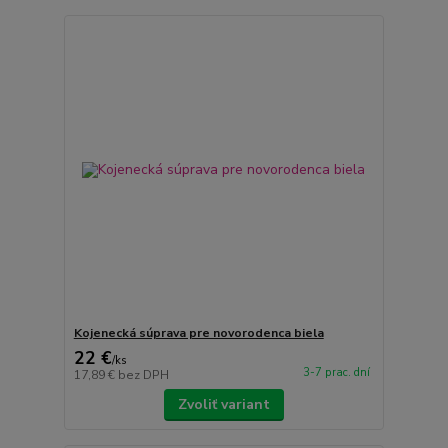
Kojenecká súprava pre novorodenca biela
22 €
/
ks
3-7 prac. dní
17,89 €
bez DPH
Zvoliť variant