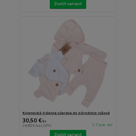
Zvoliť variant
Kojenecká 4 dielna súprava do pôrodnice ružová
30,50 €
/
ks
3-7 prac. dní
24,80 €
bez DPH
Zvoliť variant