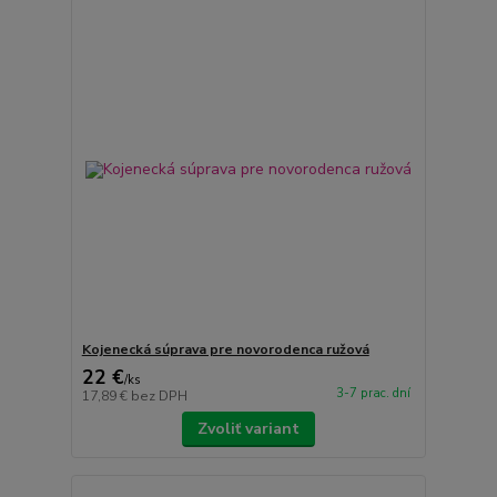
Kojenecká súprava pre novorodenca ružová
22 €
/
ks
3-7 prac. dní
17,89 €
bez DPH
Zvoliť variant