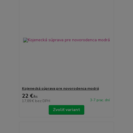
Kojenecká súprava pre novorodenca modrá
22 €
/
ks
3-7 prac. dní
17,89 €
bez DPH
Zvoliť variant