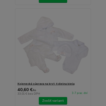
Kojenecká súprava na krst 4 dielna biela
40,60 €
/
ks
3-7 prac. dní
33,01 €
bez DPH
Zvoliť variant