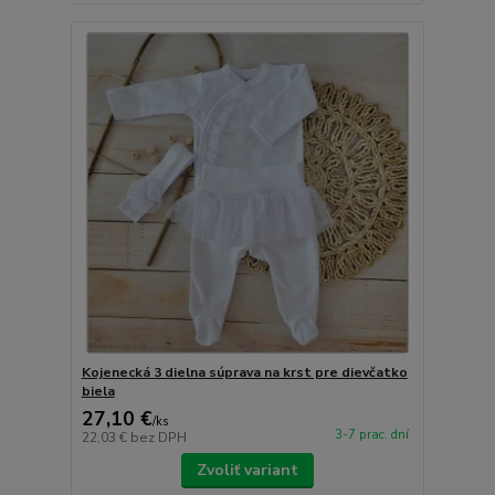
Kojenecká 3 dielna súprava na krst pre dievčatko
biela
27,10 €
/
ks
3-7 prac. dní
22,03 €
bez DPH
Zvoliť variant