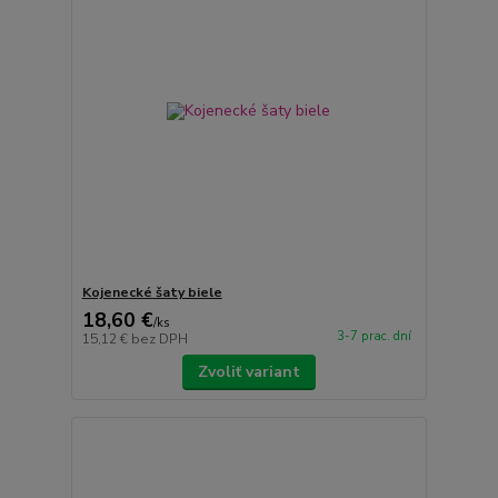
Kojenecké šaty biele
18,60 €
/
ks
3-7 prac. dní
15,12 €
bez DPH
Zvoliť variant