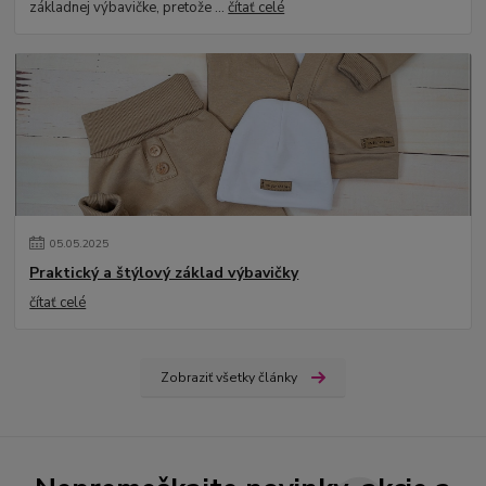
základnej výbavičke, pretože ...
čítať celé
05
.
05
.
2025
Praktický a štýlový základ výbavičky
čítať celé
Zobraziť všetky články