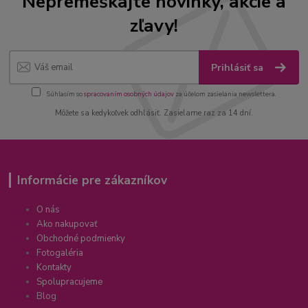
Nepremeškajte novinky, akcie a
zľavy!
Prihlásiť sa
Súhlasím so
spracovaním osobných údajov
za účelom zasielania newslettera.
Môžete sa kedykoľvek odhlásiť. Zasielame raz za 14 dní.
Informácie pre zákazníkov
O nás
Ako nakupovať
Obchodné podmienky
Fotogaléria
Kontakty
Spolupracujeme
Blog