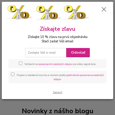
0
ks
00421 905 612848
za
0 €
Menu
Získajte zľavu
Získajte 10 % zľavu na prvú objednávku
Hľadať
Stačí zadať Váš email
Odoslať
Úvod
Dievčatá 2 - 16
Pančuchy, ponožky
ponožky
ponožky
Súhlasím so
spracovaním osobných údajov
pre účely registrácie.
V tejto kategórii nebol nájdený žiadny tovar.
Prajem si odoberať novinky e-mailom podľa
podmienok spracovania osobných
údajov
.
Zatvoriť
Novinky z nášho blogu