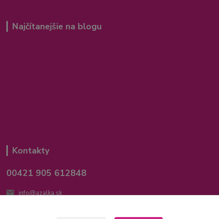
Najčítanejšie na blogu
Kontakty
00421 905 612848
info@azalka.sk