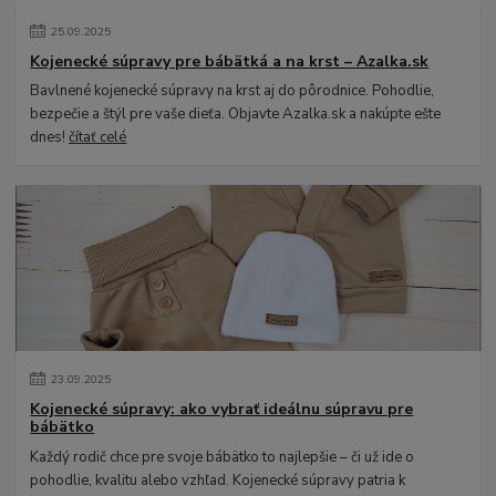
25
.
09
.
2025
Kojenecké súpravy pre bábätká a na krst – Azalka.sk
Bavlnené kojenecké súpravy na krst aj do pôrodnice. Pohodlie,
bezpečie a štýl pre vaše dieťa. Objavte Azalka.sk a nakúpte ešte
dnes!
čítať celé
23
.
09
.
2025
Kojenecké súpravy: ako vybrať ideálnu súpravu pre
bábätko
Každý rodič chce pre svoje bábätko to najlepšie – či už ide o
pohodlie, kvalitu alebo vzhľad. Kojenecké súpravy patria k