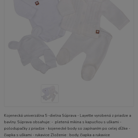
Kojenecká univerzálna 5 -dielna Súprava - Layette vyrobená z priadze a
bavlny. Súprava obsahuje: - pletená mikina s kapucňou s uškami -
polodupačky z priadze - kojenecké body so zapínaním po celej dĺžke -
čiapka s uškami - rukavice Zloženie : body, čiapka a rukavice