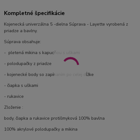
Kompletné špecifikácie
Kojenecká univerzálna 5 -dielna Súprava - Layette vyrobená z
priadze a bavlny.
Súprava obsahuje:
- pletená mikina s kapucňou s uškami
- polodupačky z priadze
- kojenecké body so zapínaním po celej dĺžke
- čiapka s uškami
- rukavice
Zloženie :
body, čiapka a rukavice protišmyková 100% bavlna
100% akrylové polodupačky a mikina