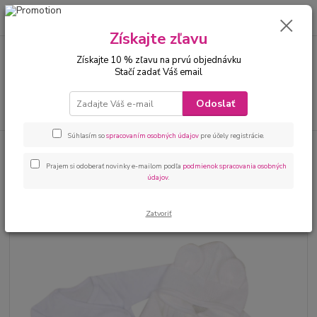
0
ks
00421 905 612848
za
0 €
Získajte zľavu
Získajte 10 % zľavu na prvú objednávku
Menu
Stačí zadať Váš email
Odoslať
Hľadať
Súhlasím so
spracovaním osobných údajov
pre účely registrácie.
Úvod
Bábätká
Kojenecké oblečenie sety
Kojenecká 5 dielna súprava
biela
Prajem si odoberať novinky e-mailom podľa
podmienok spracovania osobných
údajov
.
Kojenecká 5 dielna súprava biela
Zatvoriť
Novinka