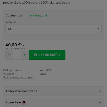
protišmyková 100% bavlna 100% ak...
celý popis
Dostupnosť
3-7 prac. dní
veľkosť
40,60 €
/
ks
33,01 €
bez DPH
Pridať do košíka
Číslo produktu:
azzo039
Výrobca:
Z&Z
Strážiť cenu / dostupnosť
Kompletné špecifikácie
Komentáre
0