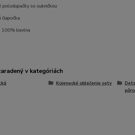
é polodupačky so sukničkou
 čiapočka
 : 100% bavlna
zaradený v kategóriách
tká
Kojenecké oblečenie sety
Dets
pôro