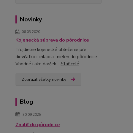
Novinky
06.03.2020
Kojenecká súprava do pôrodnice
Trojdielne kojenecké oblečenie pre
dievčatko i chlapca, nielen do pôrodnice.
Vhodné i ako darček.
čítať celé
Zobraziť všetky novinky
Blog
30.09.2025
Zbaliť do pôrodnice