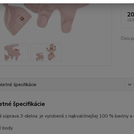
20
16,
Číslo p
etné špecifikácie
tné špecifikácie
 súprava 3-dielna je vyrobená z najkvalitnejšej 100 % bavlny a 
é body