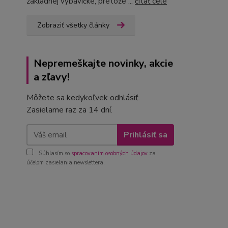
základnej výbavičke, pretože ...
čítať celé
Zobraziť všetky články
Nepremeškajte novinky, akcie
a zľavy!
Môžete sa kedykoľvek odhlásiť.
Zasielame raz za 14 dní.
Prihlásiť sa
Súhlasím so
spracovaním osobných údajov
za
účelom zasielania newslettera.