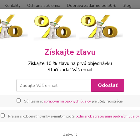
Kontakty
Ochrana súkromia
Doprava zadarmo od 50 €
Blog
Neviet
Hľadať
0042
Získajte zľavu
ábätká
Kojenecké oblečenie sety
Kojenecká súprava 3 -dielna so s
Získajte 10 % zľavu na prvú objednávku
necká súprava 3 -dielna so sukn
Stačí zadať Váš email
Kojene
Odoslať
bavlny
suknič
Súhlasím so
spracovaním osobných údajov
pre účely registrácie.
Prajem si odoberať novinky e-mailom podľa
podmienok spracovania osobných údajov
.
Dos
veľ
Zatvoriť