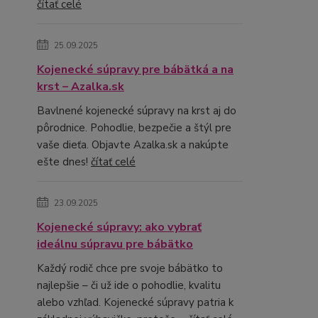
čítať celé
25.09.2025
Kojenecké súpravy pre bábätká a na
krst – Azalka.sk
Bavlnené kojenecké súpravy na krst aj do
pôrodnice. Pohodlie, bezpečie a štýl pre
vaše dieťa. Objavte Azalka.sk a nakúpte
ešte dnes!
čítať celé
23.09.2025
Kojenecké súpravy: ako vybrať
ideálnu súpravu pre bábätko
Každý rodič chce pre svoje bábätko to
najlepšie – či už ide o pohodlie, kvalitu
alebo vzhľad. Kojenecké súpravy patria k