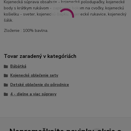
Kojenecká súprava obsahuje - kojenecké polodupačky, kojenecké
body s krátkym rukávom - zapínanie bokom na cvočky, kojeneckú
košielku - sveter, kojeneckú čiapku, kojenecké rukavice, kojenecký
šálik.
Zloženie : 100% bavlna.
Tovar zaradený v kategóriách
Bábätká
Kojenecké oblečenie sety
Detské oblečenie do pôrodnice
4 - dielne a viac súpravy