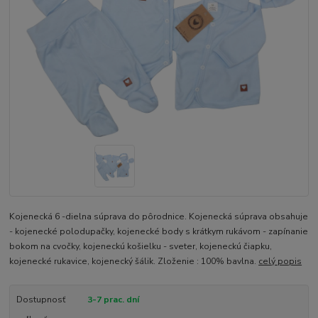
Kojenecká 6 -dielna súprava do pôrodnice. Kojenecká súprava obsahuje
- kojenecké polodupačky, kojenecké body s krátkym rukávom - zapínanie
bokom na cvočky, kojeneckú košielku - sveter, kojeneckú čiapku,
kojenecké rukavice, kojenecký šálik. Zloženie : 100% bavlna.
celý popis
Dostupnosť
3-7 prac. dní