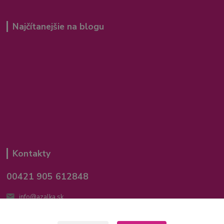
Najčítanejšie na blogu
Kontakty
00421 905 612848
info@azalka.sk