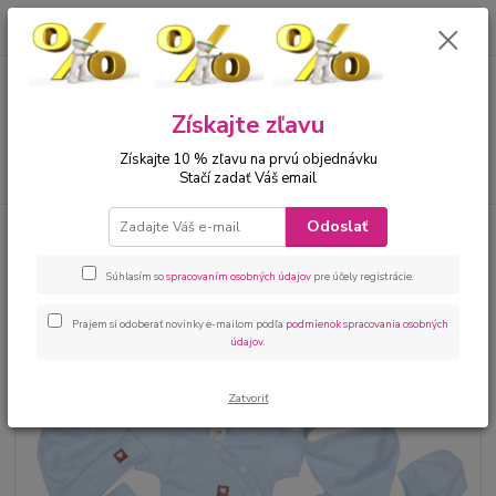
0
ks
00421 905 612848
za
0 €
Menu
Získajte zľavu
Získajte 10 % zľavu na prvú objednávku
Hľadať
Stačí zadať Váš email
Odoslať
Úvod
Bábätká
Kojenecké oblečenie sety
Kojenecká súprava 6-dielna
bledomodrá
Súhlasím so
spracovaním osobných údajov
pre účely registrácie.
Kojenecká súprava 6-dielna
bledomodrá
Prajem si odoberať novinky e-mailom podľa
podmienok spracovania osobných
údajov
.
Zatvoriť