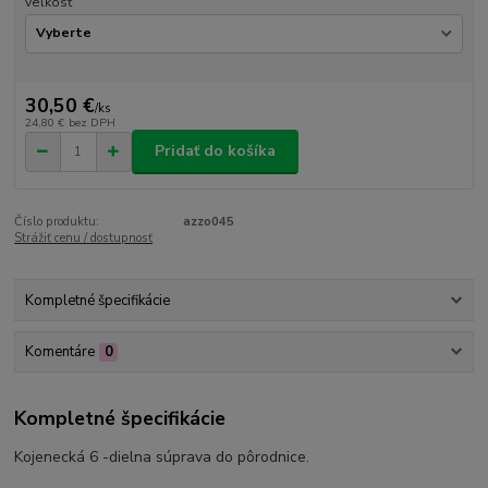
veľkosť
30,50 €
/
ks
24,80 €
bez DPH
Pridať do košíka
Číslo produktu:
azzo045
Strážiť cenu / dostupnosť
Kompletné špecifikácie
Komentáre
0
Kompletné špecifikácie
Kojenecká 6 -dielna súprava do pôrodnice.