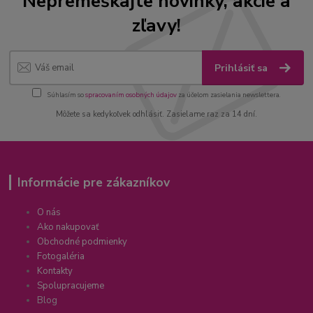
Nepremeškajte novinky, akcie a
zľavy!
Prihlásiť sa
Súhlasím so
spracovaním osobných údajov
za účelom zasielania newslettera.
Môžete sa kedykoľvek odhlásiť. Zasielame raz za 14 dní.
Informácie pre zákazníkov
O nás
Ako nakupovať
Obchodné podmienky
Fotogaléria
Kontakty
Spolupracujeme
Blog