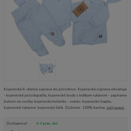
Kojenecká 6 -dielna súprava do pôrodnice. Kojenecká súprava obsahuje
- kojenecké polodupačky, kojenecké body s krátkym rukávom - zapínanie
bokom na cvočky, kojeneckú košielku - sveter, kojeneckú čiapku,
kojenecké rukavice, kojenecký šálik. Zloženie : 100% bavlna.
celý popis
Dostupnosť
3-7 prac. dní