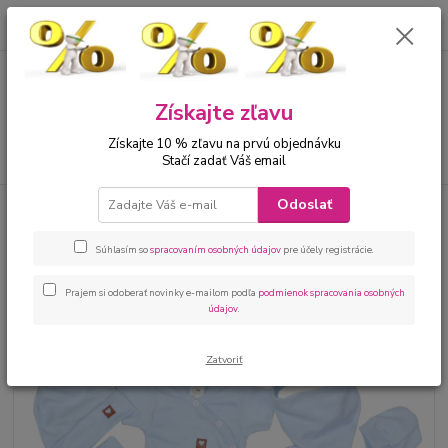
0
ks
00421 905 612848
za
0 €
Menu
Získajte zľavu
Získajte 10 % zľavu na prvú objednávku
Hľadať
Stačí zadať Váš email
Odoslať
Úvod
Bábätká
Kojenecké oblečenie sety
Kojenecká súprava 6-dielna
bledomodrá
Súhlasím so
spracovaním osobných údajov
pre účely registrácie.
Kojenecká súprava 6-dielna
bledomodrá
Prajem si odoberať novinky e-mailom podľa
podmienok spracovania osobných
údajov
.
Zatvoriť