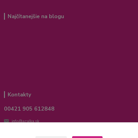
Najčítanejšie na blogu
Kontakty
00421 905 612848
info@azalka.sk