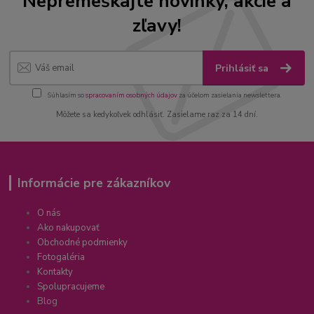
Nepremeškajte novinky, akcie a
zľavy!
Prihlásiť sa
Súhlasím so
spracovaním osobných údajov
za účelom zasielania newslettera.
Môžete sa kedykoľvek odhlásiť. Zasielame raz za 14 dní.
Informácie pre zákazníkov
O nás
Ako nakupovať
Obchodné podmienky
Fotogaléria
Kontakty
Spolupracujeme
Blog