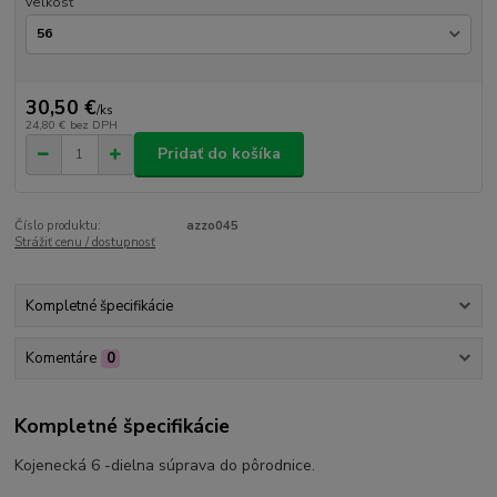
veľkosť
30,50 €
/
ks
24,80 €
bez DPH
Pridať do košíka
Číslo produktu:
azzo045
Strážiť cenu / dostupnosť
Kompletné špecifikácie
Komentáre
0
Kompletné špecifikácie
Kojenecká 6 -dielna súprava do pôrodnice.