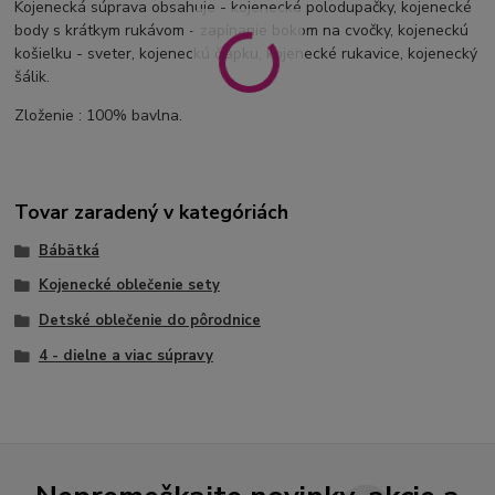
Kojenecká súprava obsahuje - kojenecké polodupačky, kojenecké
body s krátkym rukávom - zapínanie bokom na cvočky, kojeneckú
košielku - sveter, kojeneckú čiapku, kojenecké rukavice, kojenecký
šálik.
Zloženie : 100% bavlna.
Tovar zaradený v kategóriách
Bábätká
Kojenecké oblečenie sety
Detské oblečenie do pôrodnice
4 - dielne a viac súpravy