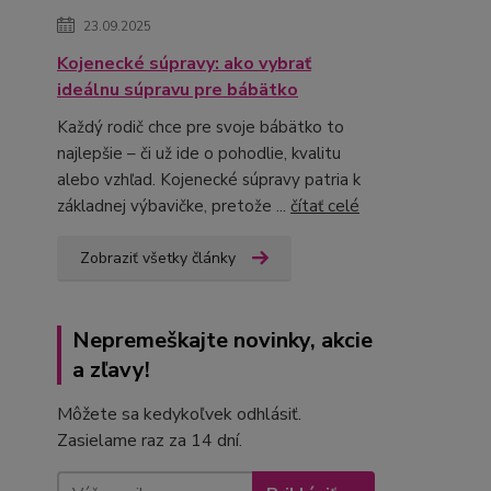
23.09.2025
Kojenecké súpravy: ako vybrať
ideálnu súpravu pre bábätko
Každý rodič chce pre svoje bábätko to
najlepšie – či už ide o pohodlie, kvalitu
alebo vzhľad. Kojenecké súpravy patria k
základnej výbavičke, pretože ...
čítať celé
Zobraziť všetky články
Nepremeškajte novinky, akcie
a zľavy!
Môžete sa kedykoľvek odhlásiť.
Zasielame raz za 14 dní.