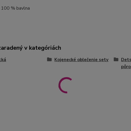
 : 100 % bavlna
zaradený v kategóriách
tká
Kojenecké oblečenie sety
Dets
pôro