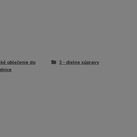
ké oblečenie do
3 - dielne súpravy
dnice