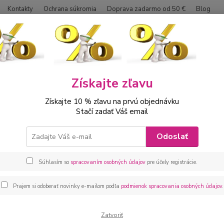
Kontakty
Ochrana súkromia
Doprava zadarmo od 50 €
Blog
Neviet
Hľadať
0042
Získajte zľavu
ábätká
Kojenecká súprava trojdielna modrá
Získajte 10 % zľavu na prvú objednávku
necká súprava trojdielna modrá
Stačí zadať Váš email
Kojene
Odoslať
100 %
Súhlasím so
spracovaním osobných údajov
pre účely registrácie.
Dos
Prajem si odoberať novinky e-mailom podľa
podmienok spracovania osobných údajov
.
veľ
Zatvoriť