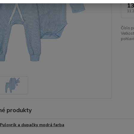
13
11,
Číslo p
Veľkosť
pohlavi
é produkty
Pulovrík a dupačky modrá farba