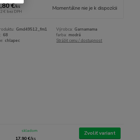
,80 €
/
ks
Momentálne nie je k dispozícii
22 €
bez DPH
roduktu:
Gmd49512_fm1
Výrobca:
Garnamama
:
68
farba:
modrá
e:
chlapec
Strážiť cenu / dostupnosť
skladom
Zvoliť variant
17,90 €
/
ks