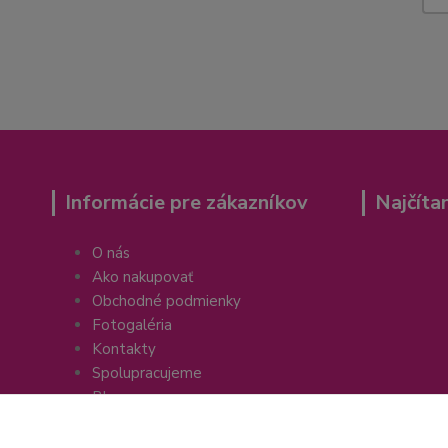
Informácie pre zákazníkov
Najčíta
O nás
Ako nakupovať
Obchodné podmienky
Fotogaléria
Kontakty
Spolupracujeme
Blog