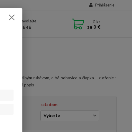
Prihlásenie
e si rady? Zavolajte.
0
ks
za
0 €
1 905 612848
cké body s dlhým rukávom, dlhé nohavice a čiapka zloženie :
 bavlna
celý popis
tupnosť
skladom
kosť