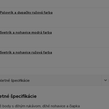
Pulovrík a dupačky ružová farba
Svetrík a nohavice modrá farba
Svetrík a nohavice ružová farba
etné špecifikácie
tné špecifikácie
é body s dlhým rukávom, dlhé nohavice a čiapka