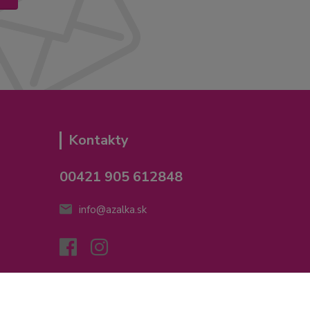
Kontakty
00421 905 612848
info@azalka.sk