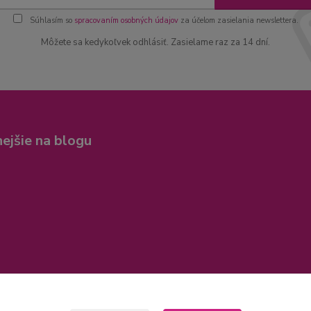
Súhlasím so
spracovaním osobných údajov
za účelom zasielania newslettera.
Môžete sa kedykoľvek odhlásiť. Zasielame raz za 14 dní.
nejšie na blogu