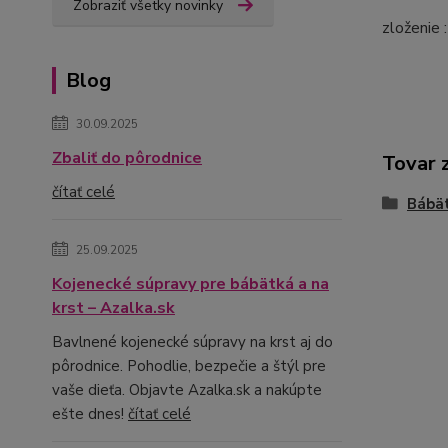
Zobraziť všetky novinky
zloženie
Blog
30.09.2025
Zbaliť do pôrodnice
Tovar 
čítať celé
Bábä
25.09.2025
Kojenecké súpravy pre bábätká a na
krst – Azalka.sk
Bavlnené kojenecké súpravy na krst aj do
pôrodnice. Pohodlie, bezpečie a štýl pre
vaše dieťa. Objavte Azalka.sk a nakúpte
ešte dnes!
čítať celé