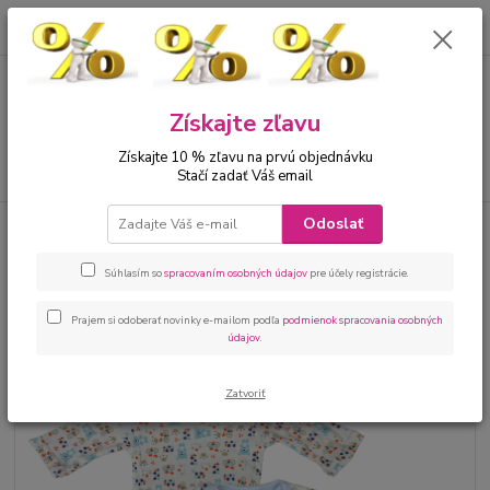
0
ks
00421 905 612848
za
0 €
Menu
Získajte zľavu
Získajte 10 % zľavu na prvú objednávku
Hľadať
Stačí zadať Váš email
Odoslať
Úvod
Bábätká
Kojenecké body biele potlač macík
Kojenecké body biele potlač
Súhlasím so
spracovaním osobných údajov
pre účely registrácie.
macík
Prajem si odoberať novinky e-mailom podľa
podmienok spracovania osobných
údajov
.
Zatvoriť