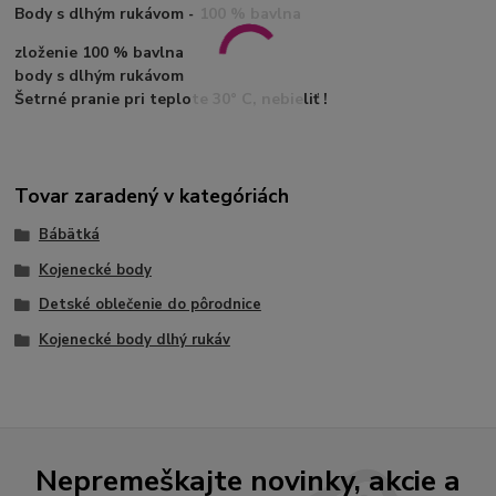
Body s dlhým rukávom - 100 % bavlna
zloženie 100 % bavlna
body s dlhým rukávom
Šetrné pranie pri teplote 30° C, nebieliť !
Tovar zaradený v kategóriách
Bábätká
Kojenecké body
Detské oblečenie do pôrodnice
Kojenecké body dlhý rukáv
Nepremeškajte novinky, akcie a