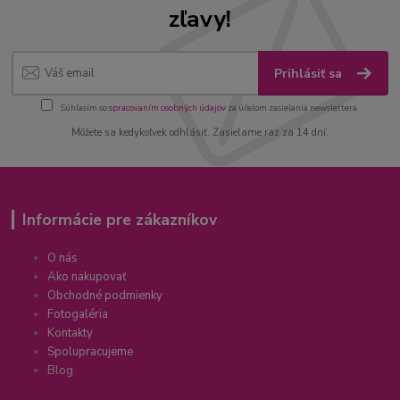
zľavy!
Prihlásiť sa
Súhlasím so
spracovaním osobných údajov
za účelom zasielania newslettera.
Môžete sa kedykoľvek odhlásiť. Zasielame raz za 14 dní.
Informácie pre zákazníkov
O nás
Ako nakupovať
Obchodné podmienky
Fotogaléria
Kontakty
Spolupracujeme
Blog