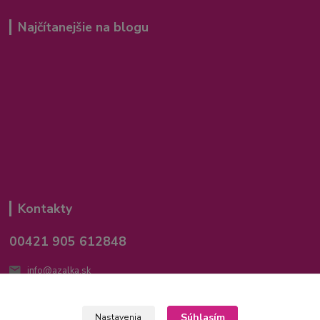
Najčítanejšie na blogu
Kontakty
00421 905 612848
info@azalka.sk
Súhlasím
Nastavenia