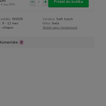
€
/
ks
Pridať do košíka
 €
bez DPH
roduktu:
W0035
Výrobca:
Soft touch
:
9 - 12 mes
farba:
biela
:
chlapec
Strážiť cenu / dostupnosť
Komentáre
0