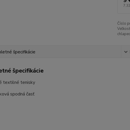
9 
7,32
Číslo p
Veľkosť
chlapec
etné špecifikácie
tné špecifikácie
é textilné tenisky
ková spodná časť