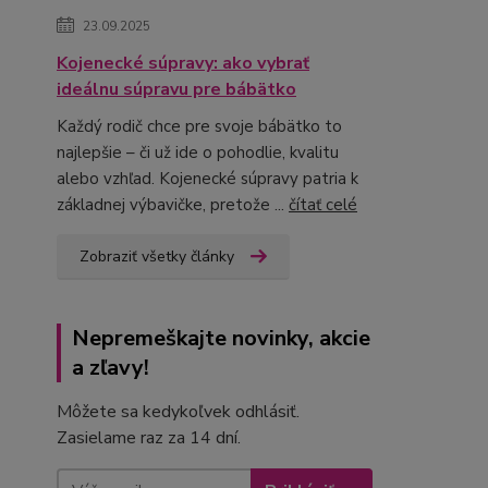
23.09.2025
Kojenecké súpravy: ako vybrať
ideálnu súpravu pre bábätko
Každý rodič chce pre svoje bábätko to
najlepšie – či už ide o pohodlie, kvalitu
alebo vzhľad. Kojenecké súpravy patria k
základnej výbavičke, pretože ...
čítať celé
Zobraziť všetky články
Nepremeškajte novinky, akcie
a zľavy!
Môžete sa kedykoľvek odhlásiť.
Zasielame raz za 14 dní.