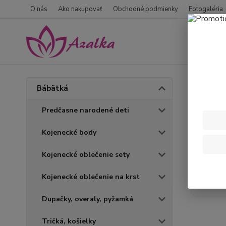
O nás
Ako nakupovať
Obchodné podmienky
Fotogaléria
Úvod
B
Bábätká
Koje
Predčasne narodené deti
Kojenecké body
Kojenecké oblečenie sety
Kojenecké oblečenie na krst
Dupačky, overaly, pyžamká
Tričká, košielky