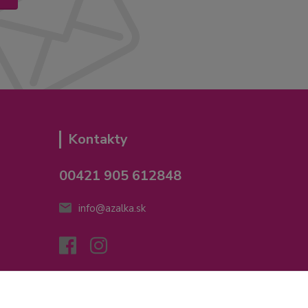
Kontakty
00421 905 612848
info@azalka.sk