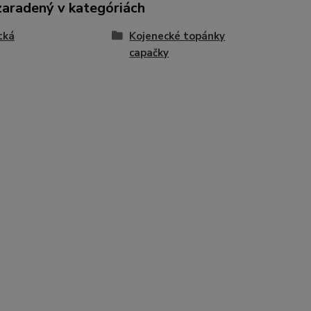
zaradený v kategóriách
tká
Kojenecké topánky
capačky