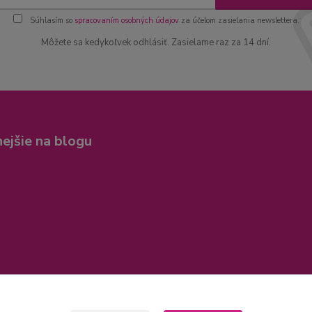
Súhlasím so
spracovaním osobných údajov
za účelom zasielania newslettera.
Môžete sa kedykoľvek odhlásiť. Zasielame raz za 14 dní.
nejšie na blogu