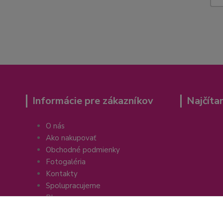
Informácie pre zákazníkov
Najčíta
O nás
Ako nakupovať
Obchodné podmienky
Fotogaléria
Kontakty
Spolupracujeme
Blog