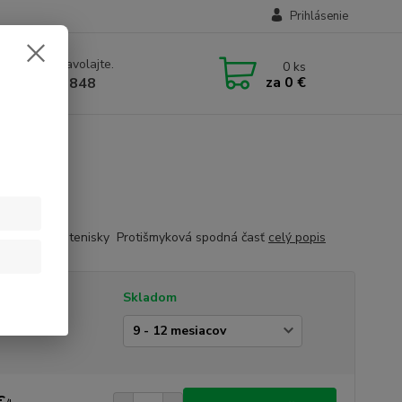
Prihlásenie
e si rady? Zavolajte.
0
ks
za
0 €
1 905 612848
cké textilné tenisky Protišmyková spodná časť
celý popis
tupnosť
Skladom
kosť