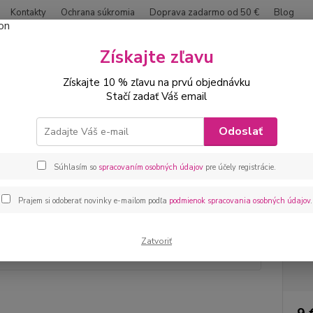
Kontakty
Ochrana súkromia
Doprava zadarmo od 50 €
Blog
Neviet
Získajte zľavu
Hľadať
0042
Získajte 10 % zľavu na prvú objednávku
Stačí zadať Váš email
ábätká
Kojenecké topánky capačky
Kojenecké tenisky biele
Odoslať
necké tenisky biele
Súhlasím so
spracovaním osobných údajov
pre účely registrácie.
Kojene
Prajem si odoberať novinky e-mailom podľa
podmienok spracovania osobných údajov
.
Dos
Zatvoriť
veľ