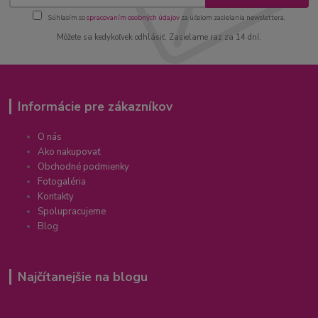
Súhlasím so
spracovaním osobných údajov
za účelom zasielania newslettera.
Môžete sa kedykoľvek odhlásiť. Zasielame raz za 14 dní.
Informácie pre zákazníkov
O nás
Ako nakupovať
Obchodné podmienky
Fotogaléria
Kontakty
Spolupracujeme
Blog
Najčítanejšie na blogu