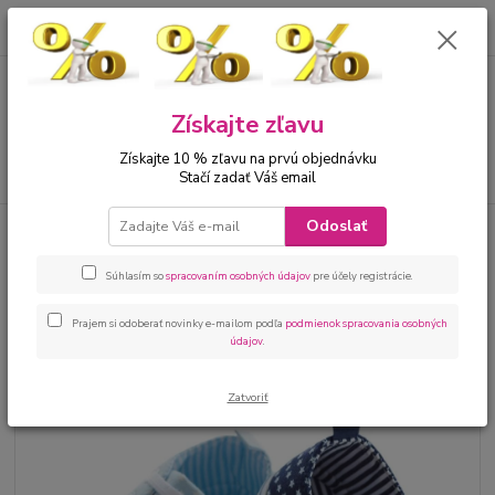
0
ks
00421 905 612848
za
0 €
Menu
Získajte zľavu
Získajte 10 % zľavu na prvú objednávku
Hľadať
Stačí zadať Váš email
Odoslať
Úvod
Bábätká
Kojenecké topánky capačky
Kojenecké tenisky
tmavomodré
Súhlasím so
spracovaním osobných údajov
pre účely registrácie.
Kojenecké tenisky tmavomodré
Prajem si odoberať novinky e-mailom podľa
podmienok spracovania osobných
údajov
.
Zatvoriť