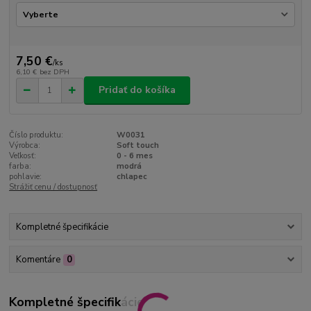
7,50 €
/
ks
6,10 €
bez DPH
Pridať do košíka
Číslo produktu:
W0031
Výrobca:
Soft touch
Veľkosť:
0 - 6 mes
farba:
modrá
pohlavie:
chlapec
Strážiť cenu / dostupnosť
Kompletné špecifikácie
Komentáre
0
Kompletné špecifikácie