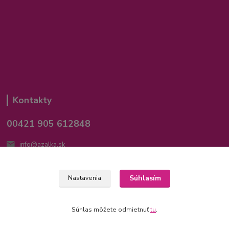
Kontakty
00421 905 612848
info@azalka.sk
Súhlasím
Nastavenia
Súhlas môžete odmietnuť
tu
.
Vytvorené na
Eshop-rychlo.sk