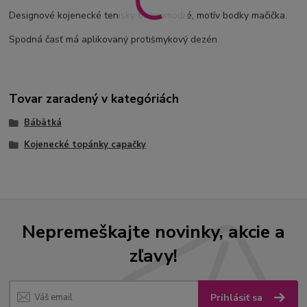
Designové kojenecké tenisky tmavomodré, motív bodky mačička.
Spodná časť má aplikovaný protišmykový dezén
Tovar zaradený v kategóriách
Bábätká
Kojenecké topánky capačky
Nepremeškajte novinky, akcie a
zľavy!
Prihlásiť sa