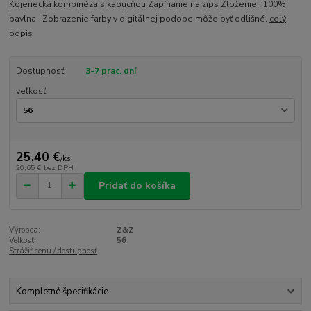
Kojenecká kombinéza s kapucňou Zapínanie na zips Zloženie : 100%
bavlna Zobrazenie farby v digitálnej podobe môže byť odlišné.
celý
popis
Dostupnosť
3-7 prac. dní
veľkosť
25,40 €
/
ks
20,65 €
bez DPH
Pridať do košíka
Výrobca:
Z&Z
Veľkosť:
56
Strážiť cenu / dostupnosť
Kompletné špecifikácie