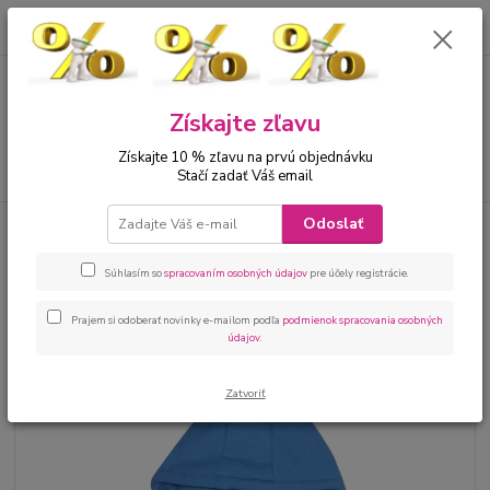
0
ks
00421 905 612848
za
0 €
Menu
Získajte zľavu
Získajte 10 % zľavu na prvú objednávku
Hľadať
Stačí zadať Váš email
Odoslať
Úvod
Bábätká
Kojenecké kombinézy
Kojenecký overal - kombinéza
svetlá modrá
Súhlasím so
spracovaním osobných údajov
pre účely registrácie.
Kojenecký overal - kombinéza
svetlá modrá
Prajem si odoberať novinky e-mailom podľa
podmienok spracovania osobných
údajov
.
Zatvoriť