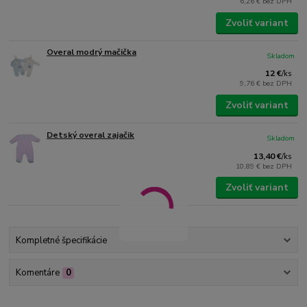
6,26 €
bez DPH
Zvoliť variant
Overal modrý mačička
Skladom
12 €
/
ks
9,76 €
bez DPH
Zvoliť variant
Detský overal zajačik
Skladom
13,40 €
/
ks
10,89 €
bez DPH
Zvoliť variant
Kompletné špecifikácie
Komentáre
0