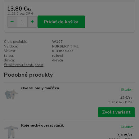
13,80 €
/
ks
11,22 €
bez DPH
Pridať do košíka
Číslo produktu:
W107
Výrobca:
NURSERY TIME
Veľkosť:
0-3 mesiace
farba:
ružová
dievča:
dievča
Strážiť cenu / dostupnosť
Podobné produkty
Overal biely mačička
Skladom
12 €
/
ks
9,76 €
bez DPH
Zvoliť variant
Kojenecký overal vláčik
Skladom
7,70 €
/
ks