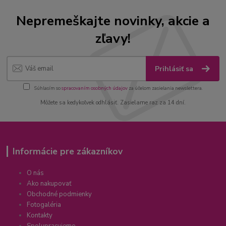
Nepremeškajte novinky, akcie a
zľavy!
Prihlásiť sa
Súhlasím so
spracovaním osobných údajov
za účelom zasielania newslettera.
Môžete sa kedykoľvek odhlásiť. Zasielame raz za 14 dní.
Informácie pre zákazníkov
O nás
Ako nakupovať
Obchodné podmienky
Fotogaléria
Kontakty