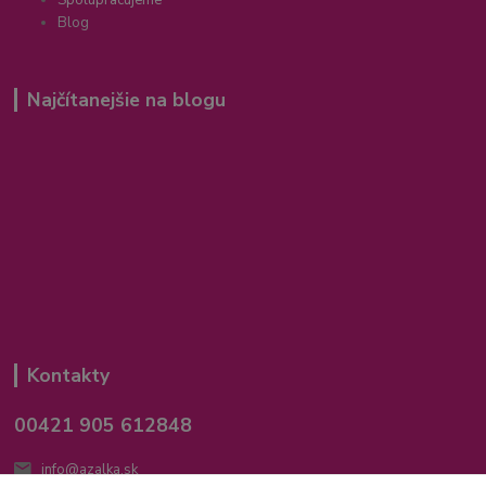
Spolupracujeme
Blog
Najčítanejšie na blogu
Kontakty
00421 905 612848
info@azalka.sk