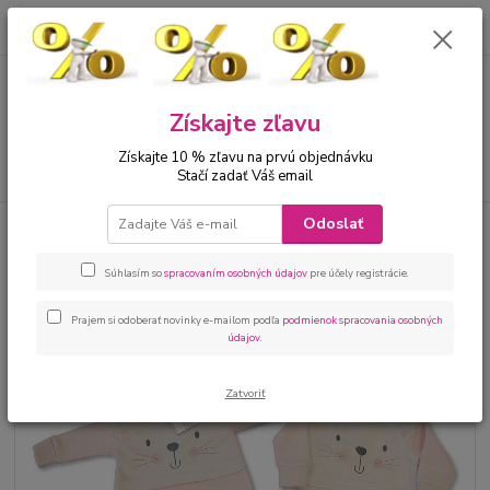
0
ks
00421 905 612848
za
0 €
Menu
Získajte zľavu
Získajte 10 % zľavu na prvú objednávku
Hľadať
Stačí zadať Váš email
Odoslať
Úvod
Bábätká
Kojenecký overal mačička
Kojenecký overal mačička
Súhlasím so
spracovaním osobných údajov
pre účely registrácie.
Prajem si odoberať novinky e-mailom podľa
podmienok spracovania osobných
údajov
.
Zatvoriť