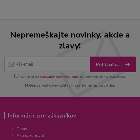
Nepremeškajte novinky, akcie a
zľavy!
Prihlásiť sa
Súhlasím so
spracovaním osobných údajov
za účelom zasielania newslettera.
Môžete sa kedykoľvek odhlásiť. Zasielame raz za 14 dní.
Informácie pre zákazníkov
O nás
Ako nakupovať