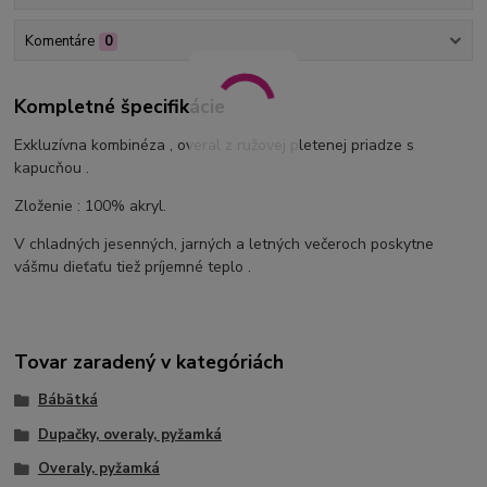
Komentáre
0
Kompletné špecifikácie
Exkluzívna kombinéza , overal z ružovej pletenej priadze s
kapucňou .
Zloženie : 100% akryl.
V chladných jesenných, jarných a letných večeroch poskytne
vášmu dieťaťu tiež príjemné teplo .
Tovar zaradený v kategóriách
Bábätká
Dupačky, overaly, pyžamká
Overaly, pyžamká