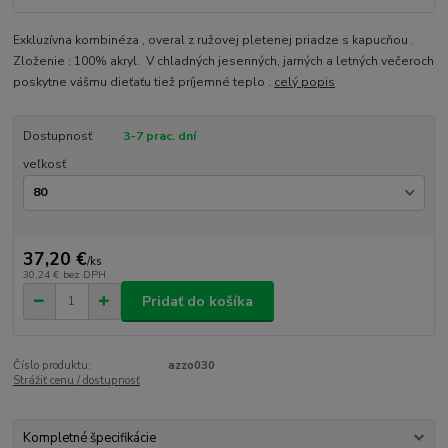
Exkluzívna kombinéza , overal z ružovej pletenej priadze s kapucňou .
Zloženie : 100% akryl. V chladných jesenných, jarných a letných večeroch
poskytne vášmu dieťaťu tiež príjemné teplo .
celý popis
Dostupnosť
3-7 prac. dní
veľkosť
37,20 €
/
ks
30,24 €
bez DPH
Pridať do košíka
Číslo produktu:
azzo030
Strážiť cenu / dostupnosť
Kompletné špecifikácie