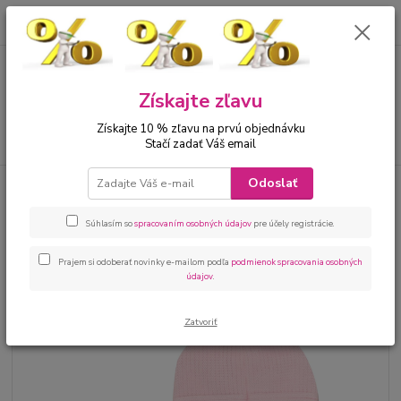
0
ks
00421 905 612848
za
0 €
Menu
Získajte zľavu
Získajte 10 % zľavu na prvú objednávku
Hľadať
Stačí zadať Váš email
Odoslať
Úvod
Bábätká
Dupačky, overaly, pyžamká
Kojenecký pletený overal s
kapucňou ružový
Súhlasím so
spracovaním osobných údajov
pre účely registrácie.
Kojenecký pletený overal s
kapucňou ružový
Prajem si odoberať novinky e-mailom podľa
podmienok spracovania osobných
údajov
.
Zatvoriť