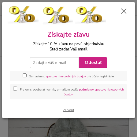
0
ks
00421 905 612848
za
0 €
Menu
Získajte zľavu
Získajte 10 % zľavu na prvú objednávku
Hľadať
Stačí zadať Váš email
Odoslať
Úvod
Bábätká
Dupačky, overaly, pyžamká
Kojenecký pletený overal s
kapucňou šedý
Súhlasím so
spracovaním osobných údajov
pre účely registrácie.
Kojenecký pletený overal s
kapucňou šedý
Prajem si odoberať novinky e-mailom podľa
podmienok spracovania osobných
údajov
.
Zatvoriť