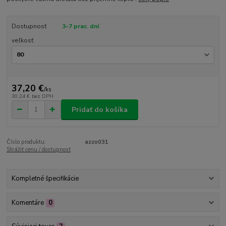
Dostupnosť
3-7 prac. dní
veľkosť
37,20 €
/
ks
30,24 €
bez DPH
Pridať do košíka
Číslo produktu:
azzo031
Strážiť cenu / dostupnosť
Kompletné špecifikácie
Komentáre
0