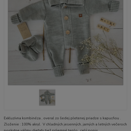
Exkluzívna kombinéza , overal zo šedej pletenej priadze s kapucňou .
Zloženie : 100% akryl. V chladných jesenných, jarných a letných večeroch
poskytne vášmu dieťaťu tiež príjemné teplo .
celý popis