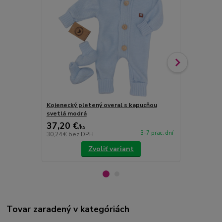
Kojenecký pletený overal s kapucňou
Kojenecký p
svetlá modrá
ružový
37,20 €
37,20 €
/
ks
/
k
3-7 prac. dní
30,24 €
bez DPH
30,24 €
bez 
Zvoliť variant
Tovar zaradený v kategóriách