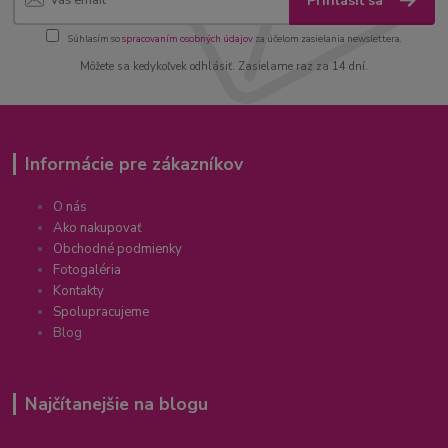
Prihlásiť sa
Súhlasím so
spracovaním osobných údajov
za účelom zasielania newslettera.
Môžete sa kedykoľvek odhlásiť. Zasielame raz za 14 dní.
Informácie pre zákazníkov
O nás
Ako nakupovať
Obchodné podmienky
Fotogaléria
Kontakty
Spolupracujeme
Blog
Najčítanejšie na blogu