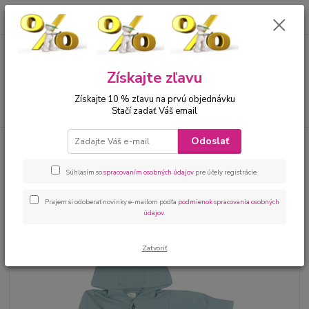
0
ks
00421 905 612848
za
0 €
Menu
Získajte zľavu
Získajte 10 % zľavu na prvú objednávku
Hľadať
Stačí zadať Váš email
Odoslať
Úvod
Bábätká
Dupačky, overaly, pyžamká
Kojenecký teplákový
overal s gombíkmi
Súhlasím so
spracovaním osobných údajov
pre účely registrácie.
Kojenecký teplákový overal s
gombíkmi
Prajem si odoberať novinky e-mailom podľa
podmienok spracovania osobných
údajov
.
Zatvoriť