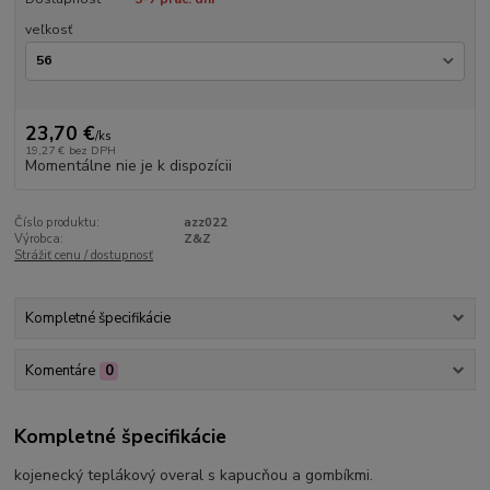
veľkosť
23,70 €
/
ks
19,27 €
bez DPH
Momentálne nie je k dispozícii
Číslo produktu:
azz022
Výrobca:
Z&Z
Strážiť cenu / dostupnosť
Kompletné špecifikácie
Komentáre
0
Kompletné špecifikácie
kojenecký teplákový overal s kapucňou a gombíkmi.