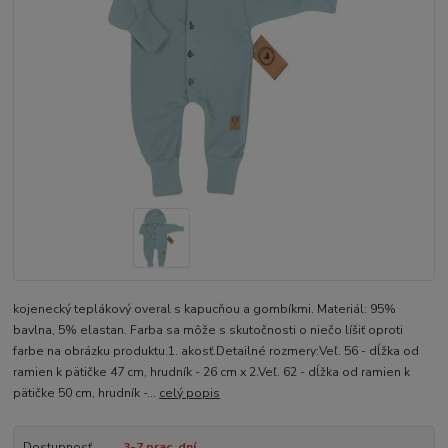
kojenecký teplákový overal s kapucňou a gombíkmi. Materiál: 95%
bavlna, 5% elastan. Farba sa môže s skutočnosti o niečo líšiť oproti
farbe na obrázku produktu.1. akosť.Detailné rozmery:Veľ. 56 - dĺžka od
ramien k pätičke 47 cm, hrudník - 26 cm x 2.Veľ. 62 - dĺžka od ramien k
pätičke 50 cm, hrudník -...
celý popis
Dostupnosť
3-7 prac. dní