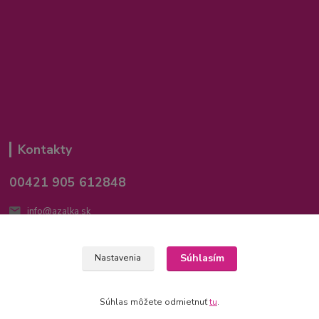
Kontakty
00421 905 612848
info@azalka.sk
Súhlasím
Nastavenia
Súhlas môžete odmietnuť
tu
.
Vytvorené na
Eshop-rychlo.sk