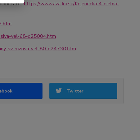
obliekate :
https://www.azalka.sk/Kojenecka-4-dielna-
3.htm
a-siva-vel-68-d25004.htm
unny-sv-ruzova-vel-80-d24730.htm
ebook
Twitter