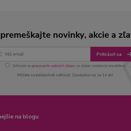
premeškajte novinky, akcie a zľa
Prihlásiť sa
Súhlasím so
spracovaním osobných údajov
za účelom zasielania newslettera.
Môžete sa kedykoľvek odhlásiť. Zasielame raz za 14 dní.
nejšie na blogu