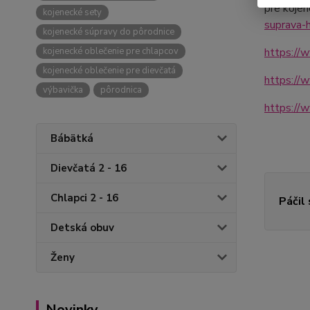
pre kojen
kojenecké sety
suprava-
kojenecké súpravy do pôrodnice
kojenecké oblečenie pre chlapcov
https://
kojenecké oblečenie pre dievčatá
https://
výbavička
pôrodnica
https://
Bábätká
Dievčatá 2 - 16
Chlapci 2 - 16
Páčil
Detská obuv
Ženy
Novinky