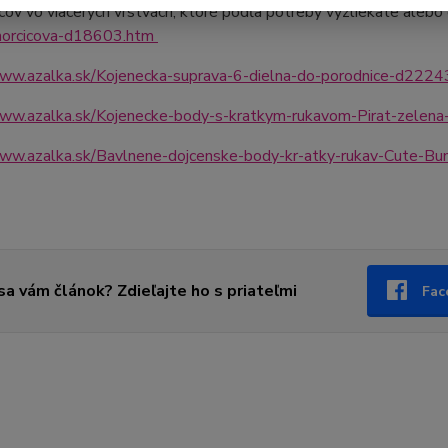
cov vo viacerých vrstvách, ktoré podľa potreby vyzliekate alebo 
horcicova-d18603.htm
www.azalka.sk/Kojenecka-suprava-6-dielna-do-porodnice-d2224
www.azalka.sk/Kojenecke-body-s-kratkym-rukavom-Pirat-zelen
www.azalka.sk/Bavlnene-dojcenske-body-kr-atky-rukav-Cute-B
 sa vám článok? Zdieľajte ho s priateľmi
Fac