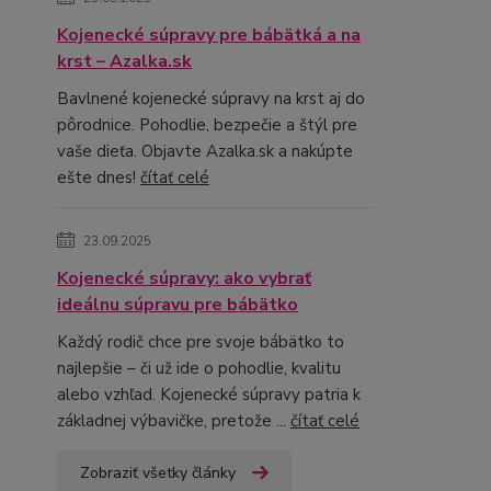
Kojenecké súpravy pre bábätká a na
krst – Azalka.sk
Bavlnené kojenecké súpravy na krst aj do
pôrodnice. Pohodlie, bezpečie a štýl pre
vaše dieťa. Objavte Azalka.sk a nakúpte
ešte dnes!
čítať celé
23.09.2025
Kojenecké súpravy: ako vybrať
ideálnu súpravu pre bábätko
Každý rodič chce pre svoje bábätko to
najlepšie – či už ide o pohodlie, kvalitu
alebo vzhľad. Kojenecké súpravy patria k
základnej výbavičke, pretože ...
čítať celé
Zobraziť všetky články