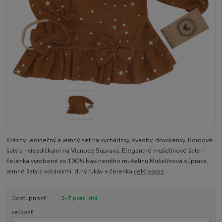
Krásny, jedinečný a jemný set na vychádzky, svadby, dovolenky. Bordové
šaty s hviezdičkami na Vianoce Súprava: Elegantné mušelínové šaty +
čelenka vyrobené zo 100% bavlneného mušelínu Mušelínová súprava,
jemné šaty s volánikmi, dlhý rukáv + čelenka
celý popis
Dostupnosť
3-7 prac. dní
veľkosť