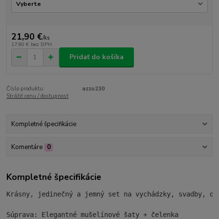
21,90 €
/
ks
17,80 €
bez DPH
Pridať do košíka
Číslo produktu:
azzo230
Strážiť cenu / dostupnosť
Kompletné špecifikácie
Komentáre
0
Kompletné špecifikácie
Krásny, jedinečný a jemný set na vychádzky, svadby, do
Súprava: Elegantné mušelínové šaty + čelenka
