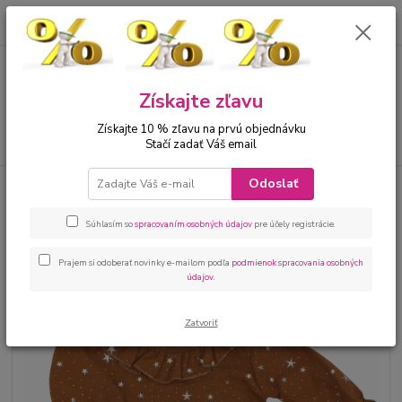
0
ks
00421 905 612848
za
0 €
Menu
Získajte zľavu
Získajte 10 % zľavu na prvú objednávku
Hľadať
Stačí zadať Váš email
Odoslať
Úvod
Bábätká
Kojenecké oblečenie sety
Dievčenské mešelínové šaty a
čelenkou škoricové
Súhlasím so
spracovaním osobných údajov
pre účely registrácie.
Dievčenské mešelínové šaty a
čelenkou škoricové
Prajem si odoberať novinky e-mailom podľa
podmienok spracovania osobných
údajov
.
Zatvoriť