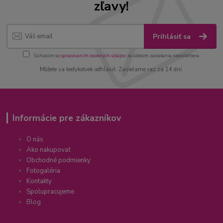
zľavy!
Prihlásiť sa
Súhlasím so
spracovaním osobných údajov
za účelom zasielania newslettera.
Môžete sa kedykoľvek odhlásiť. Zasielame raz za 14 dní.
Informácie pre zákazníkov
O nás
Ako nakupovať
Obchodné podmienky
Fotogaléria
Kontakty
Spolupracujeme
Blog