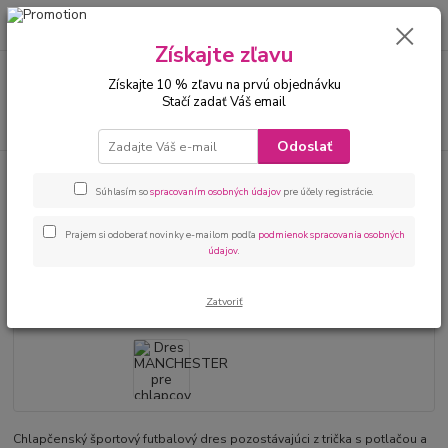
0
ks
00421 905 612848
za
0 €
Získajte zľavu
Menu
Získajte 10 % zľavu na prvú objednávku
Stačí zadať Váš email
Hľadať
Odoslať
Úvod
Chlapci 2 - 16
Futbalový dres pre chlapcov
Dres
MANCHESTER pre chlapcov bledomodrý
Súhlasím so
spracovaním osobných údajov
pre účely registrácie.
Dres MANCHESTER pre chlapcov
Prajem si odoberať novinky e-mailom podľa
podmienok spracovania osobných
údajov
.
bledomodrý
Zatvoriť
Chlapčenský športový futbalový dres pozostávajúci z trička s potlačou a