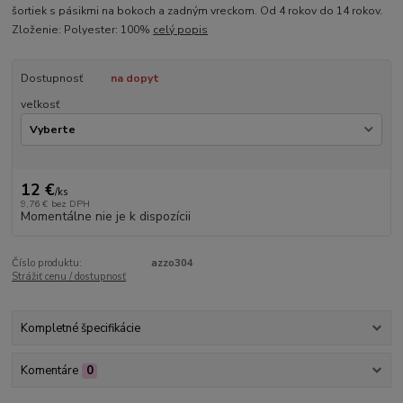
šortiek s pásikmi na bokoch a zadným vreckom. Od 4 rokov do 14 rokov.
Zloženie: Polyester: 100%
celý popis
Dostupnosť
na dopyt
veľkosť
12 €
/
ks
9,76 €
bez DPH
Momentálne nie je k dispozícii
Číslo produktu:
azzo304
Strážiť cenu / dostupnosť
Kompletné špecifikácie
Komentáre
0