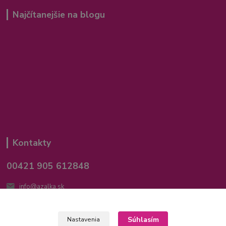
Najčítanejšie na blogu
Kontakty
00421 905 612848
info@azalka.sk
Súhlasím
Nastavenia