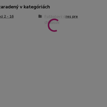
zaradený v kategóriách
ci 2 - 16
Futbalový dres pre
chlapcov