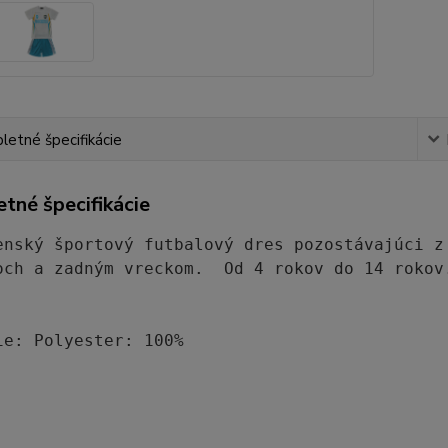
etné špecifikácie
tné špecifikácie
enský športový futbalový dres pozostávajúci z
och a zadným vreckom.  Od 4 rokov do 14 rokov.
ie: Polyester: 100%