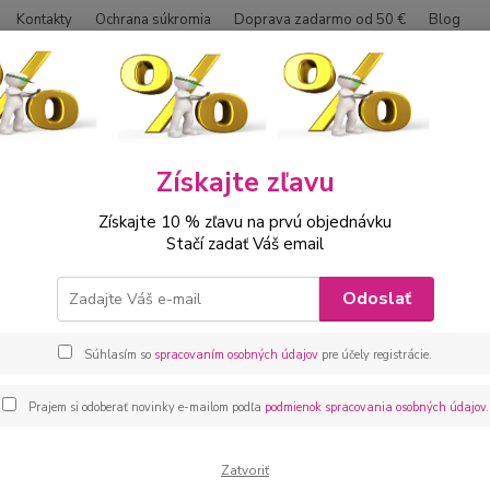
Kontakty
Ochrana súkromia
Doprava zadarmo od 50 €
Blog
Neviet
Hľadať
0042
Získajte zľavu
hlapci 2 - 16
Futbalový dres pre chlapcov
Dres MANCHESTER pre 
Získajte 10 % zľavu na prvú objednávku
s MANCHESTER pre chlapcov bl
Stačí zadať Váš email
Chlapč
Odoslať
potlač
rokov 
Súhlasím so
spracovaním osobných údajov
pre účely registrácie.
Prajem si odoberať novinky e-mailom podľa
podmienok spracovania osobných údajov
.
Dos
veľ
Zatvoriť