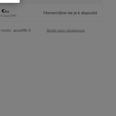
 €
/
ks
Momentálne nie je k dispozícii
 €
bez DPH
roduktu:
azzo305-3
Strážiť cenu / dostupnosť