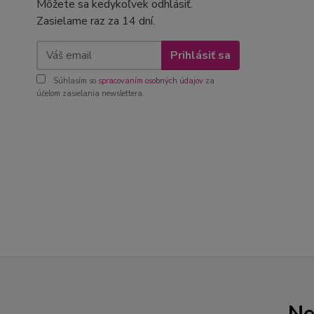
Môžete sa kedykoľvek odhlásiť.
Zasielame raz za 14 dní.
Prihlásiť sa
Súhlasím so
spracovaním osobných údajov
za
účelom zasielania newslettera.
Ne