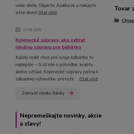
vaše dieťa. Objavte Azalka.sk a nakúpte
Tovar 
ešte dnes!
čítať celé
Chlap
23.09.2025
Kojenecké súpravy: ako vybrať
ideálnu súpravu pre bábätko
Každý rodič chce pre svoje bábätko to
najlepšie – či už ide o pohodlie, kvalitu
alebo vzhľad. Kojenecké súpravy patria k
základnej výbavičke, pretože ...
čítať celé
Zobraziť všetky články
Nepremeškajte novinky, akcie
a zľavy!