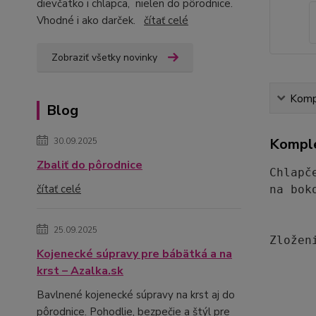
dievčatko i chlapca, nielen do pôrodnice.
Vhodné i ako darček.
čítať celé
Zobraziť všetky novinky
Kompl
Blog
Komple
30.09.2025
Zbaliť do pôrodnice
Chlapč
čítať celé
na bok
25.09.2025
Zložen
Kojenecké súpravy pre bábätká a na
krst – Azalka.sk
Bavlnené kojenecké súpravy na krst aj do
pôrodnice. Pohodlie, bezpečie a štýl pre