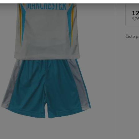
12
9,76
Číslo p