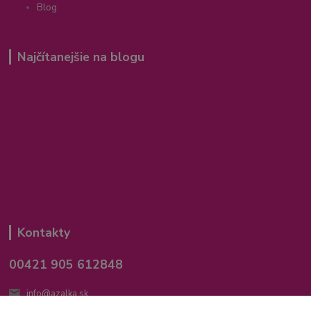
Blog
Najčítanejšie na blogu
Kontakty
00421 905 612848
info@azalka.sk