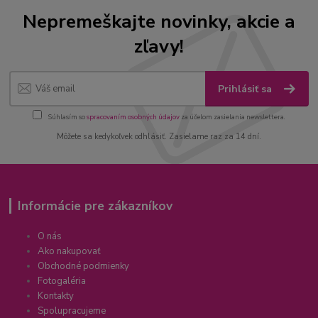
Nepremeškajte novinky, akcie a
zľavy!
Prihlásiť sa
Súhlasím so
spracovaním osobných údajov
za účelom zasielania newslettera.
Môžete sa kedykoľvek odhlásiť. Zasielame raz za 14 dní.
Informácie pre zákazníkov
O nás
Ako nakupovať
Obchodné podmienky
Fotogaléria
Kontakty
Spolupracujeme