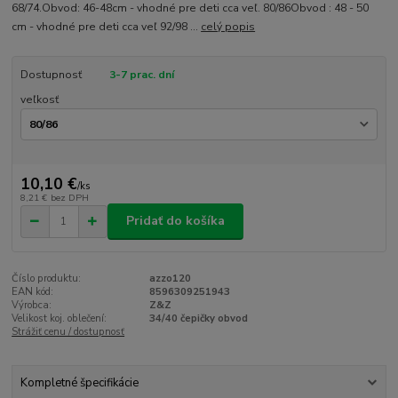
68/74.Obvod: 46-48cm - vhodné pre deti cca veľ. 80/86Obvod : 48 - 50
cm - vhodné pre deti cca veľ 92/98 ...
celý popis
Dostupnosť
3-7 prac. dní
veľkosť
10,10 €
/
ks
8,21 €
bez DPH
Pridať do košíka
Číslo produktu:
azzo120
EAN kód:
8596309251943
Výrobca:
Z&Z
Velikost koj. oblečení:
34/40 čepičky obvod
Strážiť cenu / dostupnosť
Kompletné špecifikácie