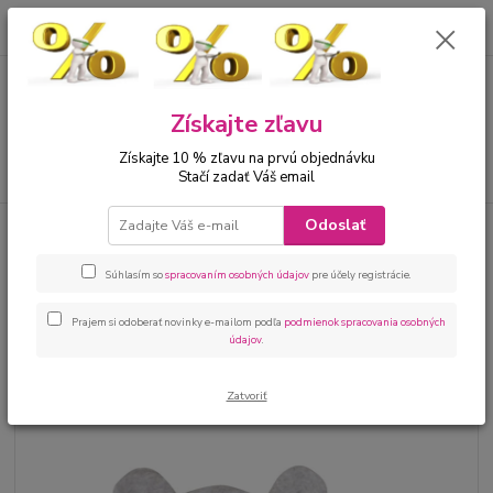
0
ks
00421 905 612848
za
0 €
Menu
Získajte zľavu
Získajte 10 % zľavu na prvú objednávku
Hľadať
Stačí zadať Váš email
Odoslať
Úvod
Bábätká
Kojenecké čiapky
Dvojvrstvová bavlnená čiapočka
LOVE TEDDY, šedá
Súhlasím so
spracovaním osobných údajov
pre účely registrácie.
Dvojvrstvová bavlnená čiapočka
LOVE TEDDY, šedá
Prajem si odoberať novinky e-mailom podľa
podmienok spracovania osobných
údajov
.
Zatvoriť