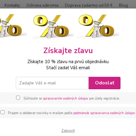
Kontakty
Ochrana súkromia
Doprava zadarmo od 50 €
Blog
Neviet
Hľadať
0042
Získajte zľavu
ábätká
Kojenecké oblečenie sety
Kojenecká 2 - dielna súprava Jaho
Získajte 10 % zľavu na prvú objednávku
necká 2 - dielna súprava Jahoda 
Stačí zadať Váš email
Kojene
Odoslať
Kojene
bavlna
Súhlasím so
spracovaním osobných údajov
pre účely registrácie.
32 cm,
9 mesi
Prajem si odoberať novinky e-mailom podľa
podmienok spracovania osobných údajov
.
Dos
Zatvoriť