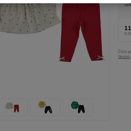
veľ
11
9,35
Číslo p
Strážiť