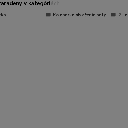
zaradený v kategóriách
tká
Kojenecké oblečenie sety
2 - 