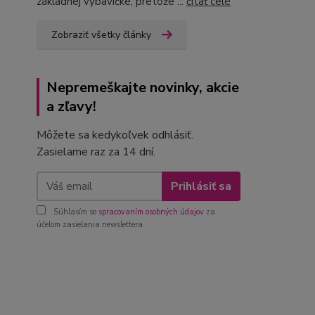
základnej výbavičke, pretože ...
čítať celé
Zobraziť všetky články
Nepremeškajte novinky, akcie
a zľavy!
Môžete sa kedykoľvek odhlásiť.
Zasielame raz za 14 dní.
Prihlásiť sa
Súhlasím so
spracovaním osobných údajov
za
účelom zasielania newslettera.