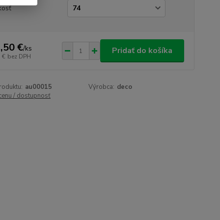
kosť
,50 €
/
ks
Pridať do košíka
 €
bez DPH
roduktu:
au00015
Výrobca:
deco
 cenu / dostupnosť