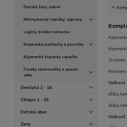
Detské šaty, sukne
Kompl
Mikiny,bundy tepláky, súpravy
Komple
Legíny, krátke nohavice
Kojenecká
Kojenecké pančuchy a ponožky
Kojenecká
Kojenecké topánky capačky
Zloženie 
Fusaky zavinovačky a spacie
Rozmery 
vaky
Veľkosť
Dievčatá 2 - 16
dĺžka tun
Chlapci 2 - 16
dĺžka ce
Detská obuv
Veľkosť 
Ženy