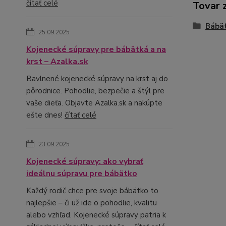
čítať celé
Tovar 
Bábä
25.09.2025
Kojenecké súpravy pre bábätká a na
krst – Azalka.sk
Bavlnené kojenecké súpravy na krst aj do
pôrodnice. Pohodlie, bezpečie a štýl pre
vaše dieťa. Objavte Azalka.sk a nakúpte
ešte dnes!
čítať celé
23.09.2025
Kojenecké súpravy: ako vybrať
ideálnu súpravu pre bábätko
Každý rodič chce pre svoje bábätko to
najlepšie – či už ide o pohodlie, kvalitu
alebo vzhľad. Kojenecké súpravy patria k