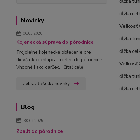
dĺžka tun
dĺžka ce
Novinky
Veľkosť 
06.03.2020
dĺžka tun
Kojenecká súprava do pôrodnice
dĺžka ce
Trojdielne kojenecké oblečenie pre
dievčatko i chlapca, nielen do pôrodnice.
Veľkosť 
Vhodné i ako darček.
čítať celé
dĺžka tun
Zobraziť všetky novinky
dĺžka ce
Blog
30.09.2025
Zbaliť do pôrodnice