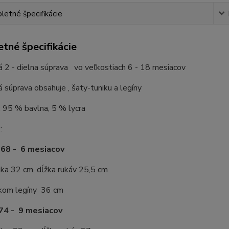
etné špecifikácie
tné špecifikácie
 2 - dielna súprava vo veľkostiach 6 - 18 mesiacov
 súprava obsahuje , šaty-tuniku a legíny
: 95 % bavlna, 5 % lycra
:
 68 - 6 mesiacov
ika 32 cm, dĺžka rukáv 25,5 cm
lkom legíny 36 cm
74 - 9 mesiacov