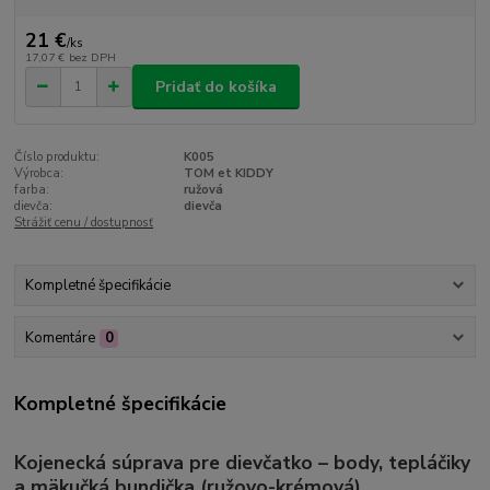
21 €
/
ks
17,07 €
bez DPH
Pridať do košíka
Číslo produktu:
K005
Výrobca:
TOM et KIDDY
farba:
ružová
dievča:
dievča
Strážiť cenu / dostupnosť
Kompletné špecifikácie
Komentáre
0
Kompletné špecifikácie
Kojenecká súprava pre dievčatko – body, tepláčiky
a mäkučká bundička (ružovo-krémová)