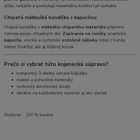
držia, netlačia a poskytujú maximálny komfort pri pohybe.
Chlpatá mäkkučká bundička s kapucňou
Hrejivá bundička z
mäkkého chlpatého materiálu
príjemne
zahreje počas chladných dní.
Zapínanie na cvočky
, praktická
kapucňa
, vrecká a roztomilé
ozdobné nášivky
robia z bundy
nielen funkčný, ale aj štýlový kúsok.
Prečo si vybrať túto kojeneckú súpravu?
kompletný 3-dielny set pre bábätko
mäkké a pohodlné materiály
roztomilý dievčenský dizajn
ideálne na každodenné nosenie aj ako darček
Zloženie : 100 % bavlna