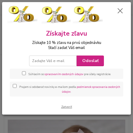
0
ks
00421 905 612848
za
0 €
Menu
Získajte zľavu
Získajte 10 % zľavu na prvú objednávku
Hľadať
Stačí zadať Váš email
Odoslať
Úvod
Bábätká
Kojenecké oblečenie sety
Kojenecká 3 - dielna súprava
body s dlhým rukávom, tepláčiky a chlpatá bunda
Súhlasím so
spracovaním osobných údajov
pre účely registrácie.
Kojenecká 3 - dielna súprava
body s dlhým rukávom, tepláčiky
Prajem si odoberať novinky e-mailom podľa
podmienok spracovania osobných
údajov
.
a chlpatá bunda
Zatvoriť
Novinka