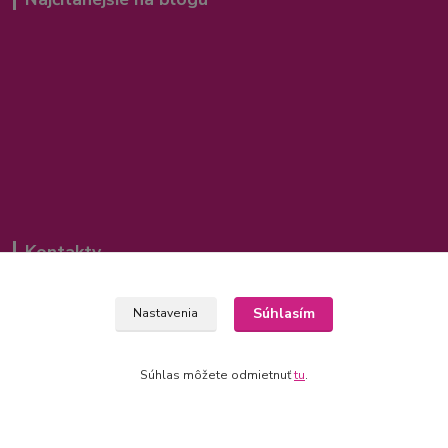
Kontakty
00421 905 612848
Súhlasím
Nastavenia
info@azalka.sk
Súhlas môžete odmietnuť
tu
.