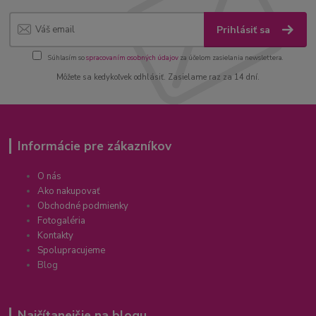
Prihlásiť sa
Súhlasím so
spracovaním osobných údajov
za účelom zasielania newslettera.
Môžete sa kedykoľvek odhlásiť. Zasielame raz za 14 dní.
Informácie pre zákazníkov
O nás
Ako nakupovať
Obchodné podmienky
Fotogaléria
Kontakty
Spolupracujeme
Blog
Najčítanejšie na blogu