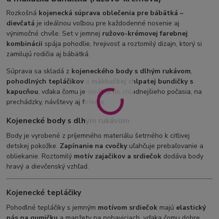
Rozkošná
kojenecká súprava oblečenia pre bábätká –
dievčatá
je ideálnou voľbou pre každodenné nosenie aj
výnimočné chvíle. Set v jemnej
ružovo-krémovej farebnej
kombinácii
spája pohodlie, hrejivosť a roztomilý dizajn, ktorý si
zamilujú rodičia aj bábätká.
Súprava sa skladá z
kojeneckého body s dlhým rukávom
,
pohodlných tepláčikov
a
mäkkučkej chlpatej bundičky s
kapucňou
, vďaka čomu je ideálna do chladnejšieho počasia, na
prechádzky, návštevy aj fotenie.
Kojenecké body s dlhým rukávom
Body je vyrobené z príjemného materiálu šetrného k citlivej
detskej pokožke.
Zapínanie na cvočky
uľahčuje prebaľovanie a
obliekanie. Roztomilý
motív zajačikov a srdiečok
dodáva body
hravý a dievčenský vzhľad.
Kojenecké tepláčiky
Pohodlné tepláčiky s jemným
motívom srdiečok
majú
elastický
pás na gumičku
a manžety na nohaviciach, vďaka čomu dobre