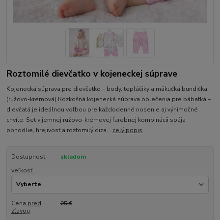
Roztomilé dievčatko v kojeneckej súprave
Kojenecká súprava pre dievčatko – body, tepláčiky a mäkučká bundička
(ružovo-krémová) Rozkošná kojenecká súprava oblečenia pre bábätká –
dievčatá je ideálnou voľbou pre každodenné nosenie aj výnimočné
chvíle. Set v jemnej ružovo-krémovej farebnej kombinácii spája
pohodlie, hrejivosť a roztomilý diza...
celý popis
Dostupnosť
skladom
veľkosť
Cena pred
25 €
zľavou