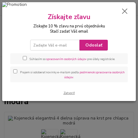
0
ks
00421 905 612848
za
0 €
Získajte zľavu
Získajte 10 % zľavu na prvú objednávku
Menu
Stačí zadať Váš email
Odoslať
Hľadať
Súhlasím so
spracovaním osobných údajov
pre účely registrácie.
Úvod
Bábätká
Kojenecké oblečenie na krst
Kojenecká elegantná 4
dielna súprava na krst pre chlapca modrá
Prajem si odoberať novinky e-mailom podľa
podmienok spracovania osobných
údajov
.
Kojenecká elegantná 4 dielna
súprava na krst pre chlapca
Zatvoriť
modrá