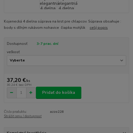
Kojenecká 4 dielna súprava na krst pre chlapcov. Súprava obsahuje :
body s dlhým rukávom nohavice čiapka motýlik
celý popis
Dostupnosť
3-7 prac. dní
veľkosť
37,20 €
/
ks
30,24 €
bez DPH
Pridať do košíka
Číslo produktu:
azzo226
Strážiť cenu / dostupnosť