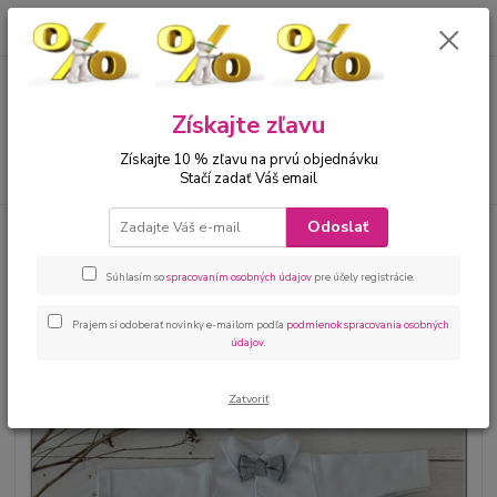
0
ks
00421 905 612848
za
0 €
Menu
Získajte zľavu
Získajte 10 % zľavu na prvú objednávku
Hľadať
Stačí zadať Váš email
Odoslať
Úvod
Bábätká
Kojenecké oblečenie na krst
Kojenecká elegantná 4
dielna súprava na krst pre chlapca šedá
Súhlasím so
spracovaním osobných údajov
pre účely registrácie.
Kojenecká elegantná 4 dielna
súprava na krst pre chlapca šedá
Prajem si odoberať novinky e-mailom podľa
podmienok spracovania osobných
údajov
.
Zatvoriť