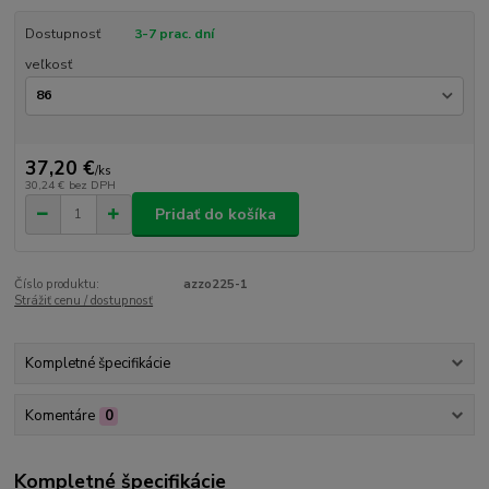
Dostupnosť
3-7 prac. dní
veľkosť
37,20 €
/
ks
30,24 €
bez DPH
Pridať do košíka
Číslo produktu:
azzo225-1
Strážiť cenu / dostupnosť
Kompletné špecifikácie
Komentáre
0
Kompletné špecifikácie