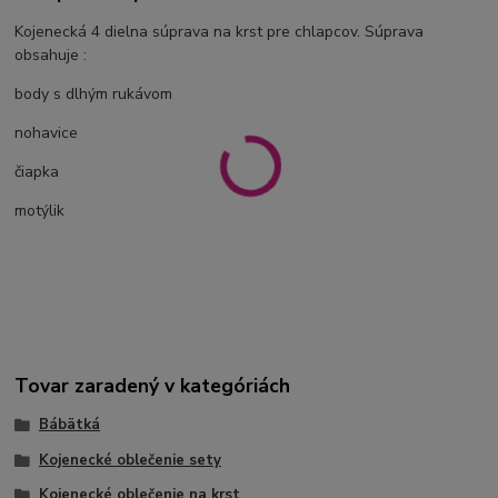
Kojenecká 4 dielna súprava na krst pre chlapcov. Súprava
obsahuje :
body s dlhým rukávom
nohavice
čiapka
motýlik
Tovar zaradený v kategóriách
Bábätká
Kojenecké oblečenie sety
Kojenecké oblečenie na krst