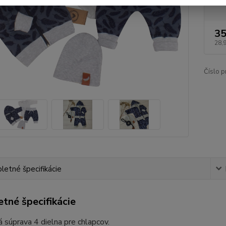
35
28,
Číslo p
etné špecifikácie
tné špecifikácie
 súprava 4 dielna pre chlapcov.