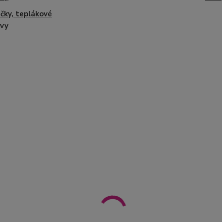
čky, teplákové
avy