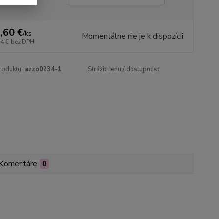
,60 €
/
ks
Momentálne nie je k dispozícii
94 €
bez DPH
roduktu:
azzo0234-1
Strážiť cenu / dostupnosť
Komentáre
0