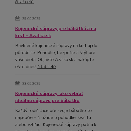
čítať celé
25.09.2025
Kojenecké súpravy pre bábätká a na
krst – Azalka.sk
Bavlnené kojenecké súpravy na krst aj do
pôrodnice. Pohodlie, bezpečie a štýl pre
vaše dieťa. Objavte Azalka.sk a nakúpte
ešte dnes!
čítať celé
23.09.2025
Kojenecké súpravy: ako vybrať
ideálnu súpravu pre bábätko
Každý rodič chce pre svoje bábätko to
najlepšie – či už ide o pohodlie, kvalitu
alebo vzhľad. Kojenecké súpravy patria k