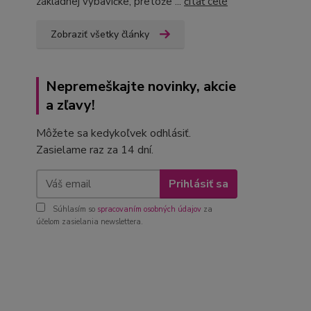
základnej výbavičke, pretože ...
čítať celé
Zobraziť všetky články
Nepremeškajte novinky, akcie
a zľavy!
Môžete sa kedykoľvek odhlásiť.
Zasielame raz za 14 dní.
Prihlásiť sa
Súhlasím so
spracovaním osobných údajov
za
účelom zasielania newslettera.