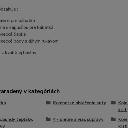
bsahuje :
avice pre bábätká
ina s kapucňou pre bábätká
enecká čiapka
enecké body s dlhým rukávom
z kvalitnej bavlny.
zaradený v kategóriách
tká
Kojenecké oblečenie sety
Koje
krst
y,bundy tepláky,
4 - dielne a viac súpravy
Koje
avy
krst