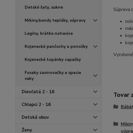
Detské šaty, sukne
Súprava o
Mikiny,bundy tepláky, súpravy
noh
mik
Legíny, krátke nohavice
koj
koj
Kojenecké pančuchy a ponožky
Vyrobené 
Kojenecké topánky capačky
Fusaky zavinovačky a spacie
vaky
Dievčatá 2 - 16
Tovar 
Chlapci 2 - 16
Bábä
Detská obuv
Mikin
Ženy
súpr