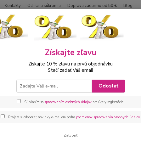
Kontakty
Ochrana súkromia
Doprava zadarmo od 50 €
Blog
Neviet
Hľadať
0042
Získajte zľavu
ábätká
Kojenecké oblečenie sety
Kojenecká súprava 4 dielna modr
Získajte 10 % zľavu na prvú objednávku
necká súprava 4 dielna modro š
Stačí zadať Váš email
Kojene
Odoslať
nohavi
čiapka
Súhlasím so
spracovaním osobných údajov
pre účely registrácie.
celý p
Prajem si odoberať novinky e-mailom podľa
podmienok spracovania osobných údajov
.
Dos
Zatvoriť
veľ