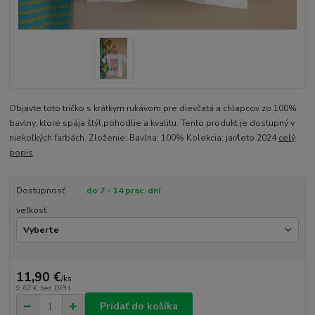
Objavte toto tričko s krátkym rukávom pre dievčatá a chlapcov zo 100%
bavlny, ktoré spája štýl,pohodlie a kvalitu. Tento produkt je dostupný v
niekoľkých farbách. Zloženie: Bavlna: 100% Kolekcia: jar/leto 2024
celý
popis
Dostupnosť
do 7 - 14 prac. dní
veľkosť
11,90 €
/
ks
9,67 €
bez DPH
Pridať do košíka