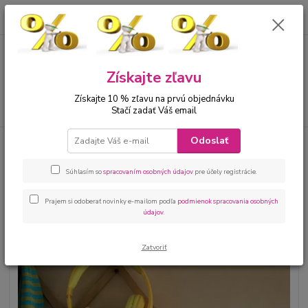
0
ks
00421 905 612848
za
0 €
Menu
Získajte zľavu
Získajte 10 % zľavu na prvú objednávku
Hľadať
Stačí zadať Váš email
Odoslať
Úvod
Dievčatá 2 - 16
Tričká
Vtipné tričko pre deti s motívom positive
vibes biele
Súhlasím so
spracovaním osobných údajov
pre účely registrácie.
Vtipné tričko pre deti s motívom
positive vibes biele
Prajem si odoberať novinky e-mailom podľa
podmienok spracovania osobných
údajov
.
Zatvoriť