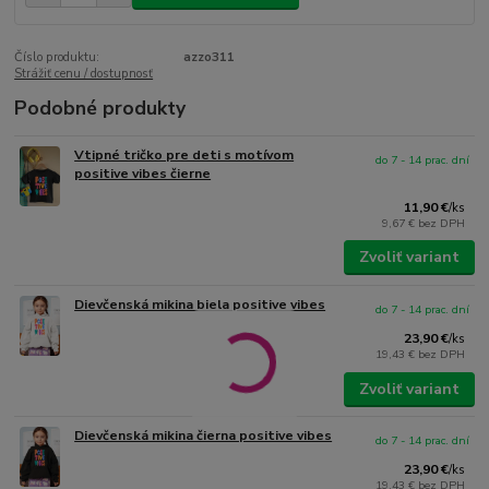
Číslo produktu:
azzo311
Strážiť cenu / dostupnosť
Podobné produkty
Vtipné tričko pre deti s motívom
do 7 - 14 prac. dní
positive vibes čierne
11,90 €
/
ks
9,67 €
bez DPH
Zvoliť variant
Dievčenská mikina biela positive vibes
do 7 - 14 prac. dní
23,90 €
/
ks
19,43 €
bez DPH
Zvoliť variant
Dievčenská mikina čierna positive vibes
do 7 - 14 prac. dní
23,90 €
/
ks
19,43 €
bez DPH