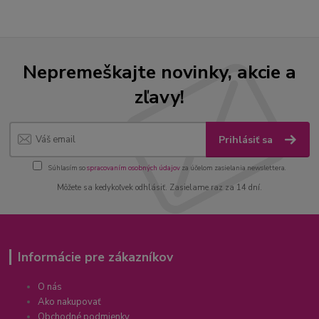
Nepremeškajte novinky, akcie a
zľavy!
Prihlásiť sa
Súhlasím so
spracovaním osobných údajov
za účelom zasielania newslettera.
Môžete sa kedykoľvek odhlásiť. Zasielame raz za 14 dní.
Informácie pre zákazníkov
O nás
Ako nakupovať
Obchodné podmienky