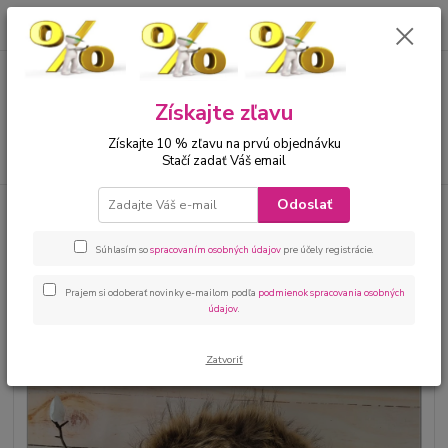
0
ks
00421 905 612848
za
0 €
Menu
Získajte zľavu
Získajte 10 % zľavu na prvú objednávku
Hľadať
Stačí zadať Váš email
Odoslať
Úvod
Bábätká
Kojenecké oblečenie sety
Zateplená kojenecká súprava
bundička a nohavice
Súhlasím so
spracovaním osobných údajov
pre účely registrácie.
Zateplená kojenecká súprava
bundička a nohavice
Prajem si odoberať novinky e-mailom podľa
podmienok spracovania osobných
údajov
.
Zatvoriť