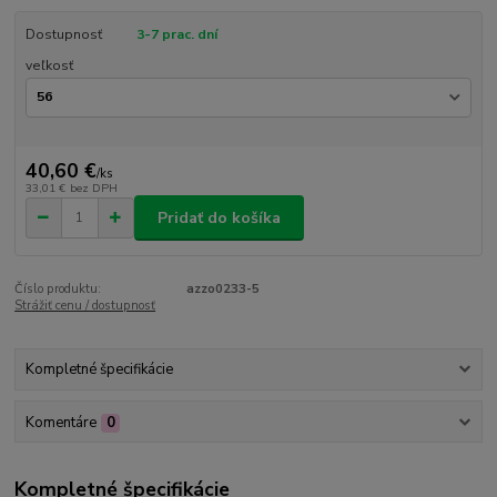
Dostupnosť
3-7 prac. dní
veľkosť
40,60 €
/
ks
33,01 €
bez DPH
Pridať do košíka
Číslo produktu:
azzo0233-5
Strážiť cenu / dostupnosť
Kompletné špecifikácie
Komentáre
0
Kompletné špecifikácie