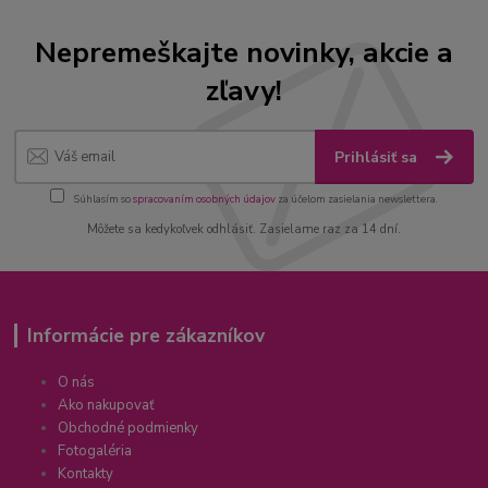
Nepremeškajte novinky, akcie a
zľavy!
Prihlásiť sa
Súhlasím so
spracovaním osobných údajov
za účelom zasielania newslettera.
Môžete sa kedykoľvek odhlásiť. Zasielame raz za 14 dní.
Informácie pre zákazníkov
O nás
Ako nakupovať
Obchodné podmienky
Fotogaléria
Kontakty