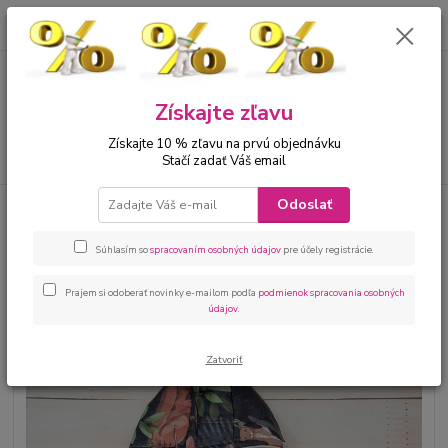
0
ks
00421 905 612848
za
0 €
Menu
Získajte zľavu
Získajte 10 % zľavu na prvú objednávku
Hľadať
Stačí zadať Váš email
Odoslať
Úvod
Bábätká
Mikiny,bundy tepláky, súpravy
Jesenná bunda pre
bábätká motív zvieratká
Súhlasím so
spracovaním osobných údajov
pre účely registrácie.
Jesenná bunda pre bábätká motív
zvieratká
Prajem si odoberať novinky e-mailom podľa
podmienok spracovania osobných
údajov
.
Zatvoriť