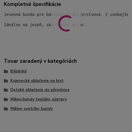
Kompletné špecifikácie
Jesenná bunda pre bábätká je dvojvrstvová. Z vonkajšej
Ideálne na jeseň, skorú zimu a jar.
Tovar zaradený v kategóriách
Bábätká
Kojenecké oblečenie na krst
Detské oblečenie do pôrodnice
Mikiny,bundy tepláky, súpravy
Mikiny, svetríky, bundy