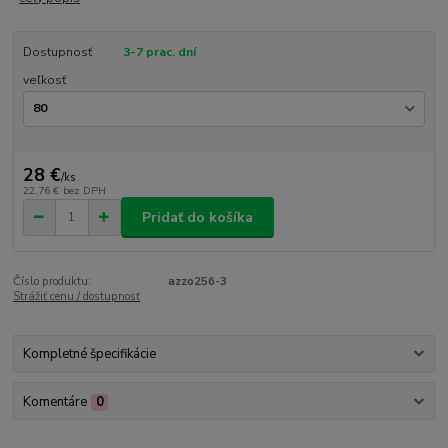
Dostupnosť
3-7 prac. dní
veľkosť
28 €
/
ks
22,76 €
bez DPH
Pridať do košíka
Číslo produktu:
azzo256-3
Strážiť cenu / dostupnosť
Kompletné špecifikácie
Komentáre
0