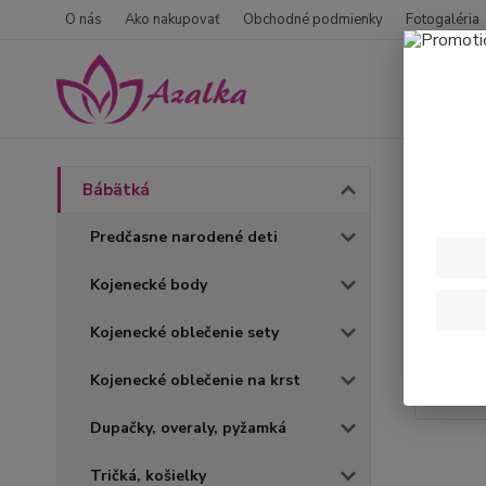
O nás
Ako nakupovať
Obchodné podmienky
Fotogaléria
Úvod
B
Bábätká
Koje
Predčasne narodené deti
Kojenecké body
Kojenecké oblečenie sety
Kojenecké oblečenie na krst
Dupačky, overaly, pyžamká
Tričká, košielky