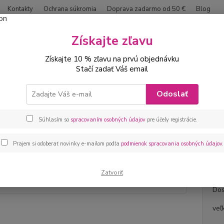
Kontakty
Ochrana súkromia
Doprava zadarmo od 50 €
Blog
Neviet
Získajte zľavu
Hľadať
0042
Získajte 10 % zľavu na prvú objednávku
Stačí zadať Váš email
ábätká
Kojenecká 2 dielna súprava caffe latte
Odoslať
necká 2 dielna súprava caffe lat
Súhlasím so
spracovaním osobných údajov
pre účely registrácie.
Kojene
kojene
Prajem si odoberať novinky e-mailom podľa
podmienok spracovania osobných údajov
.
popis
Zatvoriť
Dos
veľ