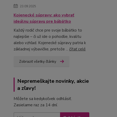
23.09.2025
Kojenecké súpravy: ako vybrať
ideálnu súpravu pre bábätko
Každý rodič chce pre svoje bábätko to
najlepšie – či už ide o pohodlie, kvalitu
alebo vzhľad. Kojenecké súpravy patria k
základnej výbavičke, pretože ...
čítať celé
Zobraziť všetky články
Nepremeškajte novinky, akcie
a zľavy!
Môžete sa kedykoľvek odhlásiť.
Zasielame raz za 14 dní.