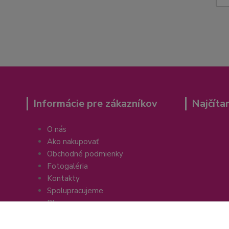
Informácie pre zákazníkov
Najčíta
O nás
Ako nakupovať
Obchodné podmienky
Fotogaléria
Kontakty
Spolupracujeme
Blog