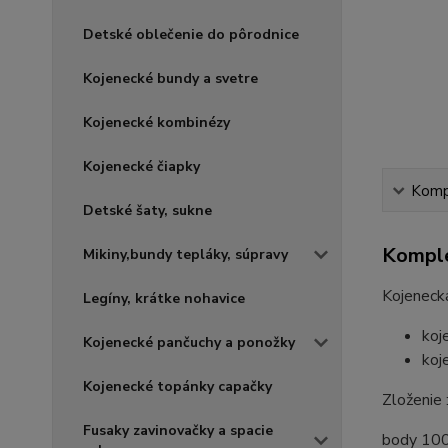
Detské oblečenie do pôrodnice
Kojenecké bundy a svetre
Kojenecké kombinézy
Kojenecké čiapky
Kompl
Detské šaty, sukne
Komple
Mikiny,bundy tepláky, súpravy
Kojenecká
Legíny, krátke nohavice
koj
Kojenecké pančuchy a ponožky
koj
Kojenecké topánky capačky
Zloženie 
Fusaky zavinovačky a spacie
body 10