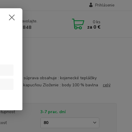
Prihlásenie
e si rady? Zavolajte.
0
ks
za
0 €
1 905 612848
te
cká 2 dielna súprava obsahuje : kojenecké tepláčiky
cká mikina s kapucňou Zloženie : body 100 % bavlna
celý
tupnosť
3-7 prac. dní
kosť