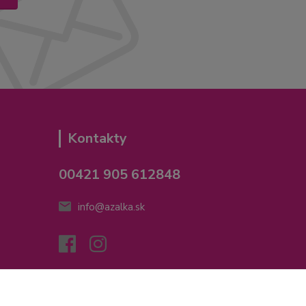
Kontakty
00421 905 612848
info@azalka.sk