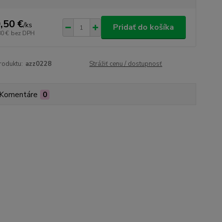
,50 €
/
ks
Pridať do košíka
80 €
bez DPH
roduktu:
azz0228
Strážiť cenu / dostupnosť
Komentáre
0