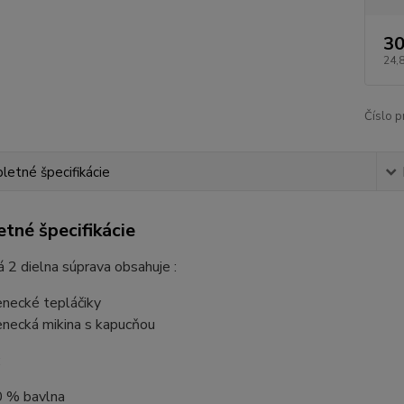
30
24,
Číslo p
etné špecifikácie
tné špecifikácie
 2 dielna súprava obsahuje :
enecké tepláčiky
enecká mikina s kapucňou
:
0 % bavlna