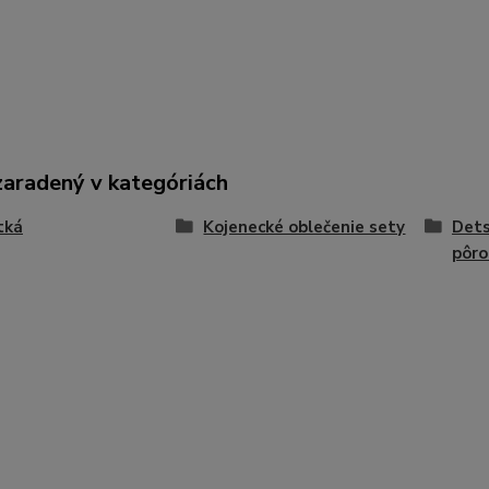
zaradený v kategóriách
tká
Kojenecké oblečenie sety
Dets
pôro