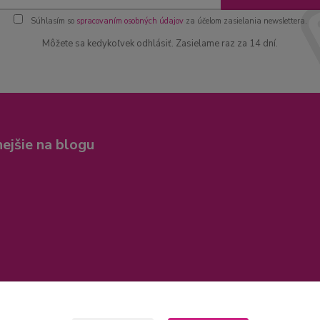
Súhlasím so
spracovaním osobných údajov
za účelom zasielania newslettera.
Môžete sa kedykoľvek odhlásiť. Zasielame raz za 14 dní.
nejšie na blogu