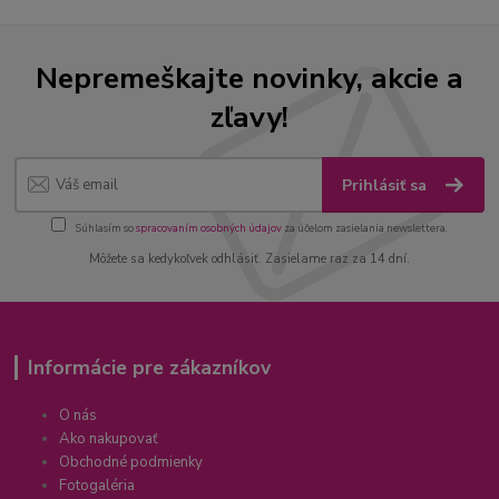
Nepremeškajte novinky, akcie a
zľavy!
Prihlásiť sa
Súhlasím so
spracovaním osobných údajov
za účelom zasielania newslettera.
Môžete sa kedykoľvek odhlásiť. Zasielame raz za 14 dní.
Informácie pre zákazníkov
O nás
Ako nakupovať
Obchodné podmienky
Fotogaléria