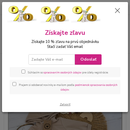
0
ks
00421 905 612848
za
0 €
Menu
Získajte zľavu
Získajte 10 % zľavu na prvú objednávku
Hľadať
Stačí zadať Váš email
Odoslať
Úvod
Bábätká
Kojenecká 2 dielna súprava mokka
Kojenecká 2 dielna súprava
Súhlasím so
spracovaním osobných údajov
pre účely registrácie.
mokka
Prajem si odoberať novinky e-mailom podľa
podmienok spracovania osobných
údajov
.
Zatvoriť