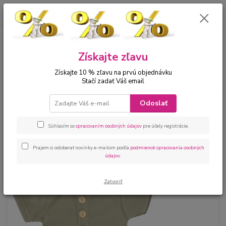
0
ks
00421 905 612848
za
0 €
Menu
Získajte zľavu
Získajte 10 % zľavu na prvú objednávku
Hľadať
Stačí zadať Váš email
Odoslať
Úvod
Bábätká
Kojenecké oblečenie sety
Kojenecká 2 dielna súprava
na leto chlapec khaki
Súhlasím so
spracovaním osobných údajov
pre účely registrácie.
Kojenecká 2 dielna súprava na
leto chlapec khaki
Prajem si odoberať novinky e-mailom podľa
podmienok spracovania osobných
údajov
.
Zatvoriť