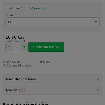
Dostupnosť
3-7 prac. dní
veľkosť
18,70 €
/
ks
15,20 €
bez DPH
Pridať do košíka
Číslo produktu:
azz0207
Strážiť cenu / dostupnosť
Kompletné špecifikácie
Komentáre
0
Kompletné špecifikácie