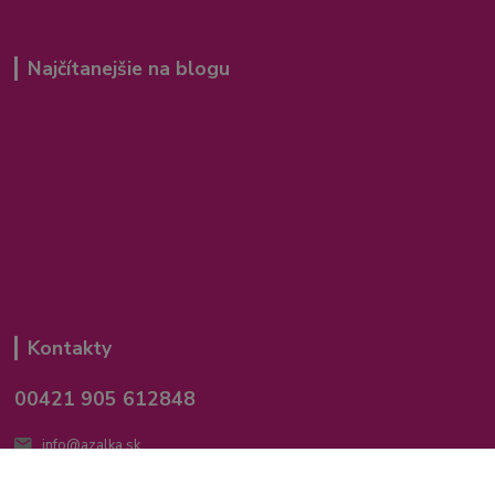
Najčítanejšie na blogu
Kontakty
00421 905 612848
info@azalka.sk