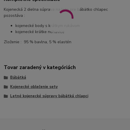
Kojenecká 2 dielna súprava na leto pre bábätko chlapec
pozostáva :
kojenecké body s krátkym rukávom
kojenecké krátke nohavice
Zloženie : 95 % bavlna, 5 % elastén
Tovar zaradený v kategóriách
Bábätká
Kojenecké oblečenie sety
Letné kojenecké súpravy bábätká chlapci