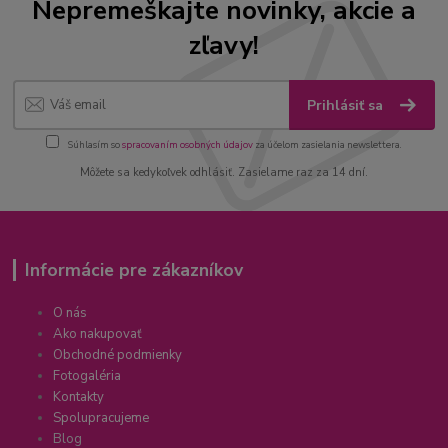
Nepremeškajte novinky, akcie a
zľavy!
Prihlásiť sa
Súhlasím so
spracovaním osobných údajov
za účelom zasielania newslettera.
Môžete sa kedykoľvek odhlásiť. Zasielame raz za 14 dní.
Informácie pre zákazníkov
O nás
Ako nakupovať
Obchodné podmienky
Fotogaléria
Kontakty
Spolupracujeme
Blog