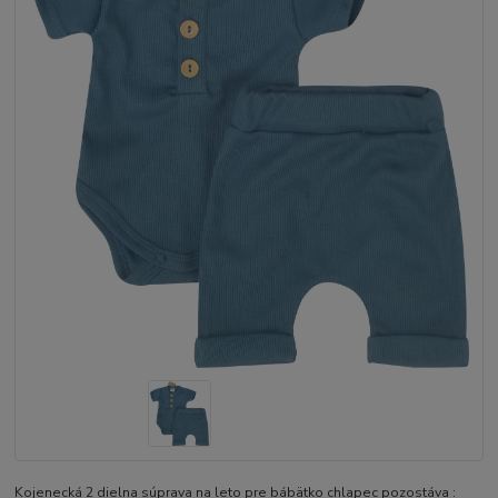
Kojenecká 2 dielna súprava na leto pre bábätko chlapec pozostáva :