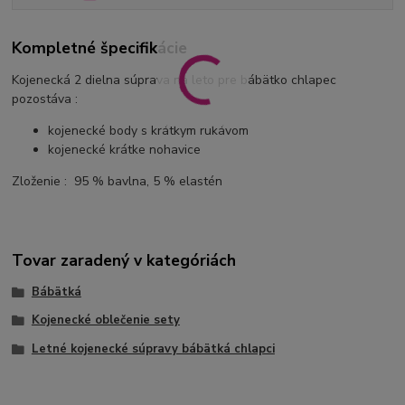
Kompletné špecifikácie
Kojenecká 2 dielna súprava na leto pre bábätko chlapec
pozostáva :
kojenecké body s krátkym rukávom
kojenecké krátke nohavice
Zloženie : 95 % bavlna, 5 % elastén
Tovar zaradený v kategóriách
Bábätká
Kojenecké oblečenie sety
Letné kojenecké súpravy bábätká chlapci