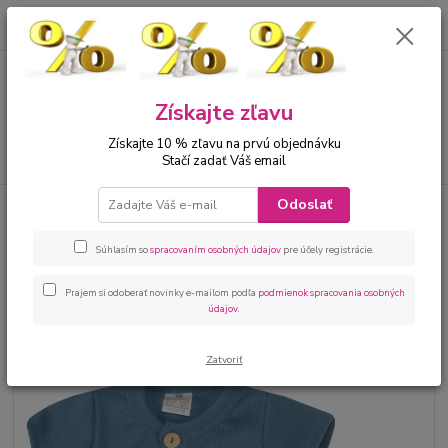
0
ks
00421 905 612848
za
0 €
Menu
Získajte zľavu
Získajte 10 % zľavu na prvú objednávku
Hľadať
Stačí zadať Váš email
Odoslať
Úvod
Bábätká
Kojenecké oblečenie sety
Kojenecká 2 dielna súprava
na leto chlapec oceľovomodrá
Súhlasím so
spracovaním osobných údajov
pre účely registrácie.
Kojenecká 2 dielna súprava na
leto chlapec oceľovomodrá
Prajem si odoberať novinky e-mailom podľa
podmienok spracovania osobných
údajov
.
Zatvoriť