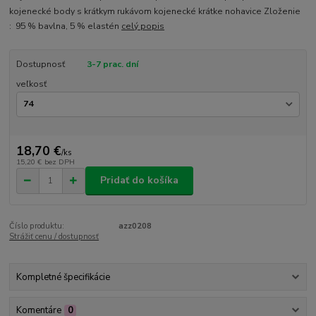
kojenecké body s krátkym rukávom kojenecké krátke nohavice Zloženie
: 95 % bavlna, 5 % elastén
celý popis
Dostupnosť
3-7 prac. dní
veľkosť
18,70 €
/
ks
15,20 €
bez DPH
Pridať do košíka
Číslo produktu:
azz0208
Strážiť cenu / dostupnosť
Kompletné špecifikácie
Komentáre
0