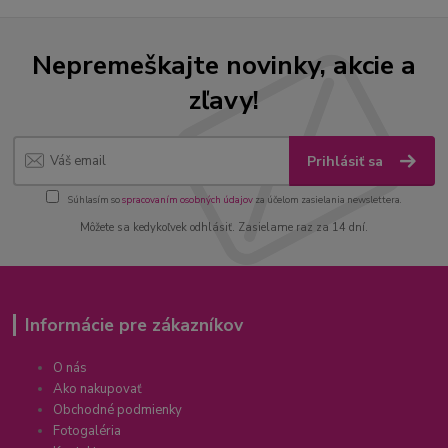
Nepremeškajte novinky, akcie a
zľavy!
Prihlásiť sa
Súhlasím so
spracovaním osobných údajov
za účelom zasielania newslettera.
Môžete sa kedykoľvek odhlásiť. Zasielame raz za 14 dní.
Informácie pre zákazníkov
O nás
Ako nakupovať
Obchodné podmienky
Fotogaléria