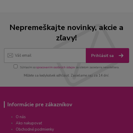
Nepremeškajte novinky, akcie a
zľavy!
Prihlásiť sa
Súhlasím so
spracovaním osobných údajov
za účelom zasielania newslettera.
Môžete sa kedykoľvek odhlásiť. Zasielame raz za 14 dní.
Informácie pre zákazníkov
O nás
Ako nakupovať
Obchodné podmienky