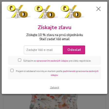
0
ks
00421 905 612848
za
0 €
Menu
Získajte zľavu
Získajte 10 % zľavu na prvú objednávku
Hľadať
Stačí zadať Váš email
Odoslať
Úvod
Bábätká
Kojenecké oblečenie sety
Letné kojenecké súpravy
bábätká dievčatá
Kojenecká 2 dielna súprava na leto dievčatko kvety
Súhlasím so
spracovaním osobných údajov
pre účely registrácie.
Kojenecká 2 dielna súprava na
leto dievčatko kvety
Prajem si odoberať novinky e-mailom podľa
podmienok spracovania osobných
údajov
.
Zatvoriť