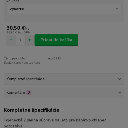
veľkosť
30,50 €
/
ks
24,80 €
bez DPH
Pridať do košíka
Číslo produktu:
azz0213
Strážiť cenu / dostupnosť
Kompletné špecifikácie
Komentáre
0
Kompletné špecifikácie
Kojenecká 2 dielna súprava na leto pre bábätko chlapec
pozostáva :