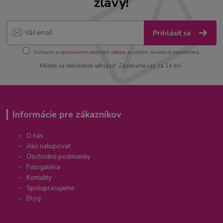
zľavy!
Prihlásiť sa
Súhlasím so
spracovaním osobných údajov
za účelom zasielania newslettera.
Môžete sa kedykoľvek odhlásiť. Zasielame raz za 14 dní.
Informácie pre zákazníkov
O nás
Ako nakupovať
Obchodné podmienky
Fotogaléria
Kontakty
Spolupracujeme
Blog