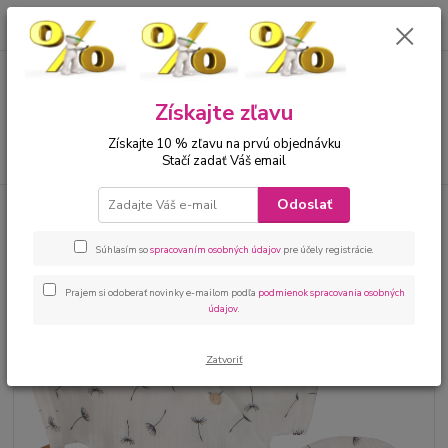
0
ks
00421 905 612848
za
0 €
Menu
Získajte zľavu
Získajte 10 % zľavu na prvú objednávku
Hľadať
Stačí zadať Váš email
Odoslať
Úvod
Bábätká
Kojenecké oblečenie sety
Kojenecká 3 dielna súprava
na leto chlapec motív púpava
Súhlasím so
spracovaním osobných údajov
pre účely registrácie.
Kojenecká 3 dielna súprava na
leto chlapec motív púpava
Prajem si odoberať novinky e-mailom podľa
podmienok spracovania osobných
údajov
.
Zatvoriť