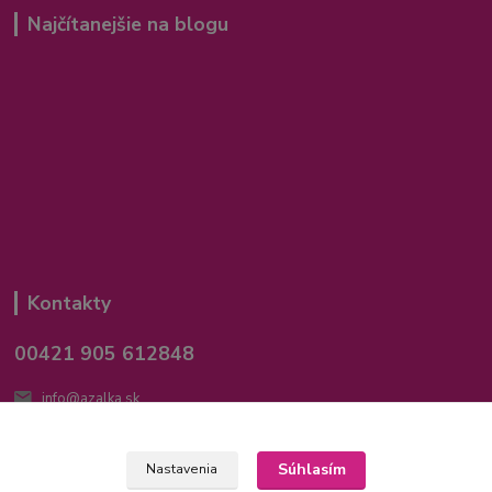
Najčítanejšie na blogu
Kontakty
00421 905 612848
info@azalka.sk
Súhlasím
Nastavenia