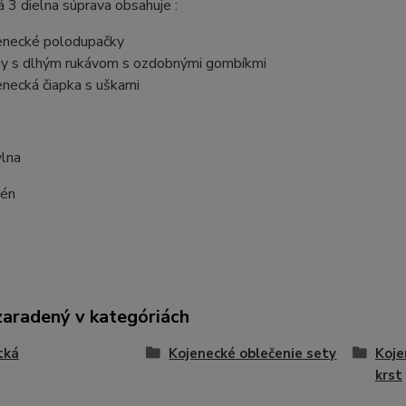
 3 dielna súprava obsahuje :
enecké polodupačky
y s dlhým rukávom s ozdobnými gombíkmi
enecká čiapka s uškami
:
vlna
tén
zaradený v kategóriách
tká
Kojenecké oblečenie sety
Koje
krst