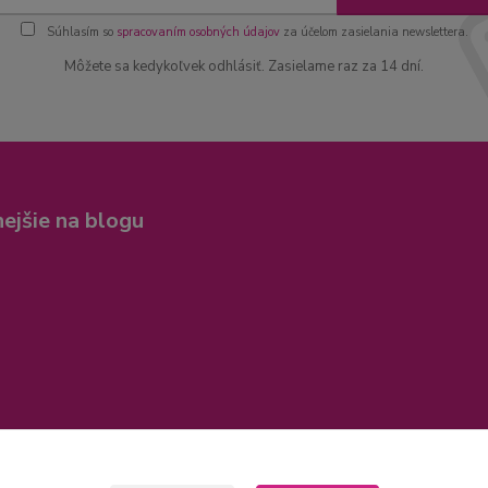
Súhlasím so
spracovaním osobných údajov
za účelom zasielania newslettera.
Môžete sa kedykoľvek odhlásiť. Zasielame raz za 14 dní.
nejšie na blogu