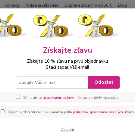
Kontakty
Ochrana súkromia
Doprava zadarmo od 50 €
Blog
Neviet
Hľadať
0042
Získajte zľavu
ábätká
Kojenecká 3 dielna súprava rebrovaná béžová
Získajte 10 % zľavu na prvú objednávku
necká 3 dielna súprava rebrova
Stačí zadať Váš email
Kojene
Odoslať
s dlhý
Zložen
Súhlasím so
spracovaním osobných údajov
pre účely registrácie.
Prajem si odoberať novinky e-mailom podľa
podmienok spracovania osobných údajov
.
Dos
veľ
Zatvoriť