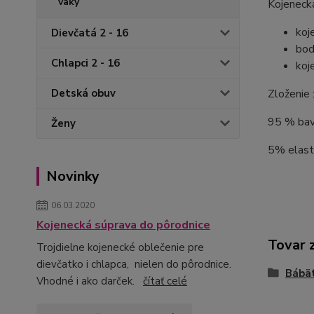
vaky
Kojenecká
koj
Dievčatá 2 - 16
bod
Chlapci 2 - 16
koj
Zloženie 
Detská obuv
95 % ba
Ženy
5% elas
Novinky
06.03.2020
Kojenecká súprava do pôrodnice
Tovar 
Trojdielne kojenecké oblečenie pre
dievčatko i chlapca, nielen do pôrodnice.
Bábä
Vhodné i ako darček.
čítať celé