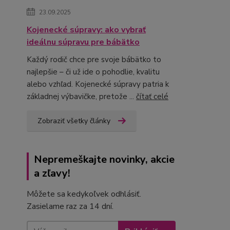
23.09.2025
Kojenecké súpravy: ako vybrať
ideálnu súpravu pre bábätko
Každý rodič chce pre svoje bábätko to
najlepšie – či už ide o pohodlie, kvalitu
alebo vzhľad. Kojenecké súpravy patria k
základnej výbavičke, pretože ...
čítať celé
Zobraziť všetky články
Nepremeškajte novinky, akcie
a zľavy!
Môžete sa kedykoľvek odhlásiť.
Zasielame raz za 14 dní.