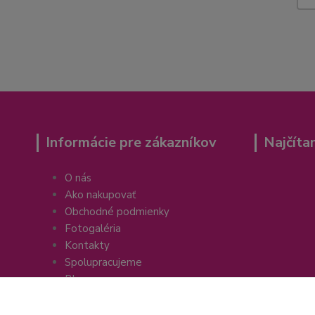
Informácie pre zákazníkov
Najčíta
O nás
Ako nakupovať
Obchodné podmienky
Fotogaléria
Kontakty
Spolupracujeme
Blog