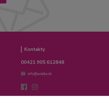
Kontakty
00421 905 612848
info@azalka.sk