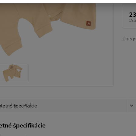
23
19,
Číslo p
etné špecifikácie
tné špecifikácie