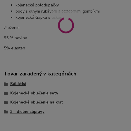
kojenecké polodupačky
body s dlhým rukávom s ozdobnými gombíkmi
kojenecká čiapka s uškami
Zloženie :
95 % bavlna
5% elastén
Tovar zaradený v kategóriách
Bábätká
Kojenecké oblečenie sety
Kojenecké oblečenie na krst
3 - dielne súpravy