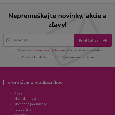
Nepremeškajte novinky, akcie a
zľavy!
Prihlásiť sa
Súhlasím so
spracovaním osobných údajov
za účelom zasielania newslettera.
Môžete sa kedykoľvek odhlásiť. Zasielame raz za 14 dní.
Informácie pre zákazníkov
O nás
Ako nakupovať
Obchodné podmienky
Fotogaléria