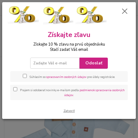
0
ks
00421 905 612848
za
0 €
Menu
Získajte zľavu
Získajte 10 % zľavu na prvú objednávku
Hľadať
Stačí zadať Váš email
Odoslať
Úvod
Bábätká
Kojenecká 3 dielna súprava rebrovaná modrá
Kojenecká 3 dielna súprava
Súhlasím so
spracovaním osobných údajov
pre účely registrácie.
rebrovaná modrá
Prajem si odoberať novinky e-mailom podľa
podmienok spracovania osobných
údajov
.
Zatvoriť