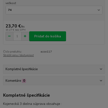
veľkosť
23,70 €
/
ks
19,27 €
bez DPH
Pridať do košíka
Číslo produktu:
azzo117
Strážiť cenu / dostupnosť
Kompletné špecifikácie
Komentáre
0
Kompletné špecifikácie
Kojenecká 3 dielna súprava obsahuje :