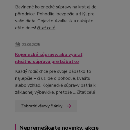
Bavlnené kojenecké súpravy na krst aj do
pôrodnice. Pohodlie, bezpečie a štýl pre
vaše dieťa. Objavte Azalka.sk a nakúpte
ešte dnes!
čítať celé
23.09.2025
Kojenecké súpravy: ako vybrať
ideálnu súpravu pre bábätko
Každý rodič chce pre svoje bábätko to
najlepšie – či už ide o pohodlie, kvalitu
alebo vzhľad. Kojenecké súpravy patria k
základnej výbavičke, pretože ...
čítať celé
Zobraziť všetky články
Nepremeškajte novinky, akcie