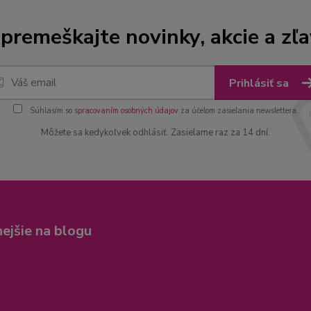
premeškajte novinky, akcie a zľa
Prihlásiť sa
Súhlasím so
spracovaním osobných údajov
za účelom zasielania newslettera.
Môžete sa kedykoľvek odhlásiť. Zasielame raz za 14 dní.
nejšie na blogu