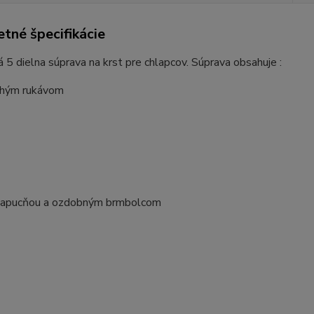
tné špecifikácie
 5 dielna súprava na krst pre chlapcov. Súprava obsahuje :
lhým rukávom
kapucňou a ozdobným brmbolcom