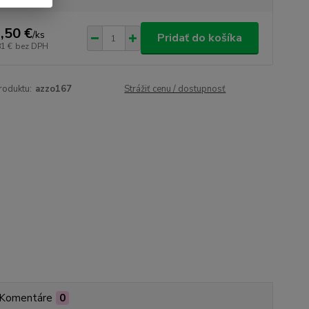
,50 €
/
ks
Pridať do košíka
81 €
bez DPH
roduktu:
azzo167
Strážiť cenu / dostupnosť
Komentáre
0