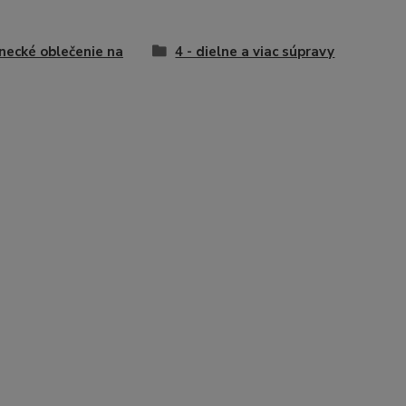
necké oblečenie na
4 - dielne a viac súpravy