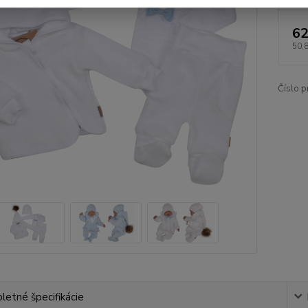
62
50,
Číslo p
etné špecifikácie