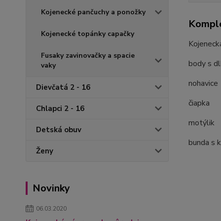
Kojenecké pančuchy a ponožky
Komple
Kojenecké topánky capačky
Kojenecká
Fusaky zavinovačky a spacie
body s d
vaky
nohavice
Dievčatá 2 - 16
čiapka
Chlapci 2 - 16
motýlik
Detská obuv
bunda s 
Ženy
Novinky
06.03.2020