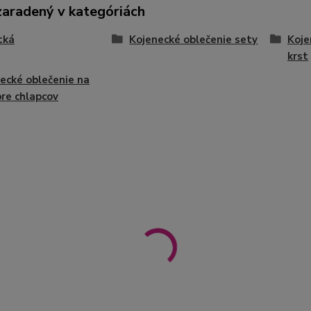
zaradený v kategóriách
tká
Kojenecké oblečenie sety
Koje
krst
ecké oblečenie na
pre chlapcov