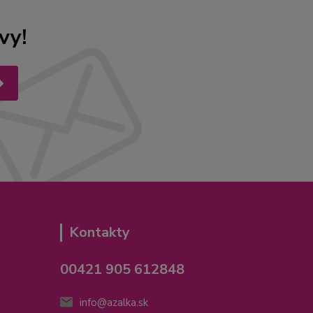
vy!
Kontakty
00421 905 612848
info@azalka.sk