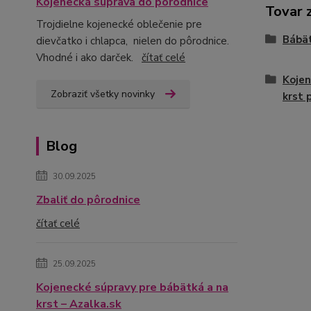
Kojenecká súprava do pôrodnice
Tovar 
Trojdielne kojenecké oblečenie pre
Bábä
dievčatko i chlapca, nielen do pôrodnice.
Vhodné i ako darček.
čítať celé
Kojen
Zobraziť všetky novinky
krst 
Blog
30.09.2025
Zbaliť do pôrodnice
čítať celé
25.09.2025
Kojenecké súpravy pre bábätká a na
krst – Azalka.sk