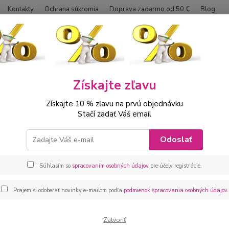
Kontakty
Ochrana súkromia
Doprava zadarmo od 50 €
Blog
Neviet
Hľadať
0042
Získajte zľavu
ábätká
Kojenecké oblečenie na krst
Kojenecká elegantná 5 dielna súp
Získajte 10 % zľavu na prvú objednávku
necká elegantná 5 dielna súprava
Stačí zadať Váš email
Kojene
Odoslať
body s
ozdob
Súhlasím so
spracovaním osobných údajov
pre účely registrácie.
Prajem si odoberať novinky e-mailom podľa
podmienok spracovania osobných údajov
.
Dos
veľ
Zatvoriť