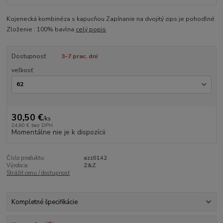
Kojenecká kombinéza s kapucňou Zapínanie na dvojitý zips je pohodlné
Zloženie : 100% bavlna
celý popis
Dostupnosť
3-7 prac. dní
veľkosť
30,50 €
/
ks
24,80 €
bez DPH
Momentálne nie je k dispozícii
Číslo produktu:
azz0142
Výrobca:
Z&Z
Strážiť cenu / dostupnosť
Kompletné špecifikácie