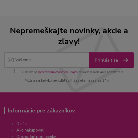
Nepremeškajte novinky, akcie a
zľavy!
Prihlásiť sa
Súhlasím so
spracovaním osobných údajov
za účelom zasielania newslettera.
Môžete sa kedykoľvek odhlásiť. Zasielame raz za 14 dní.
Informácie pre zákazníkov
O nás
Ako nakupovať
Obchodné podmienky