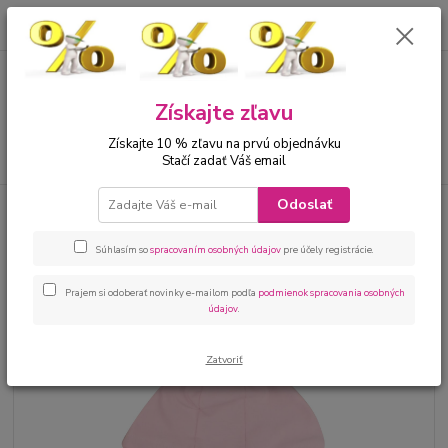
0
ks
00421 905 612848
za
0 €
Menu
Získajte zľavu
Získajte 10 % zľavu na prvú objednávku
Hľadať
Stačí zadať Váš email
Odoslať
Úvod
Bábätká
Kojenecké kombinézy
Kojenecká kombinéza jar-leto-
jeseň ružová
Súhlasím so
spracovaním osobných údajov
pre účely registrácie.
Kojenecká kombinéza jar-leto-
jeseň ružová
Prajem si odoberať novinky e-mailom podľa
podmienok spracovania osobných
údajov
.
Zatvoriť