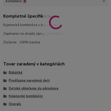
Komentáre
0
Kompletné špecifikácie
Kojenecká kombinéza s kapucňou
Zapínanie na dvojitý zips je pohodlné
Zloženie : 100% bavlna
Tovar zaradený v kategóriách
Bábätká
Predčasne narodené deti
Detské oblečenie do pôrodnice
Kojenecké kombinézy
Overaly