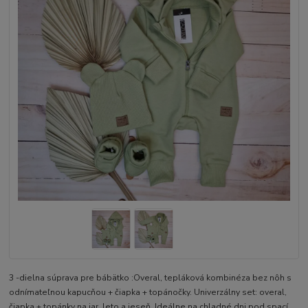
3 -dielna súprava pre bábätko :Overal, tepláková kombinéza bez nôh s
odnímateľnou kapucňou + čiapka + topánočky. Univerzálny set: overal,
čiapka + topánky na jar, leto a jeseň. Ideálne na chladné dni pod spací