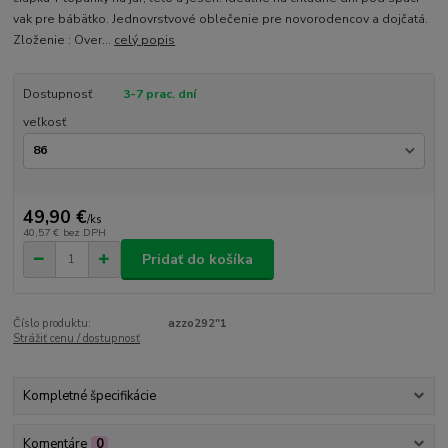
vak pre bábätko. Jednovrstvové oblečenie pre novorodencov a dojčatá.
Zloženie : Over...
celý popis
Dostupnosť
3-7 prac. dní
veľkosť
49,90 €
/
ks
40,57 €
bez DPH
Pridať do košíka
Číslo produktu:
azzo292"1
Strážiť cenu / dostupnosť
Kompletné špecifikácie
Komentáre
0