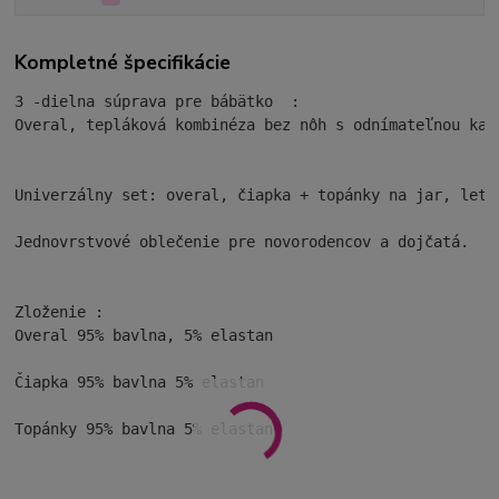
Kompletné špecifikácie
3 -dielna súprava pre bábätko  :
Overal, tepláková kombinéza bez nôh s odnímateľnou kapu
Univerzálny set: overal, čiapka + topánky na jar, leto
Jednovrstvové oblečenie pre novorodencov a dojčatá.

Zloženie :

Overal 95% bavlna, 5% elastan

Čiapka 95% bavlna 5% elastan

Topánky 95% bavlna 5% elastan
