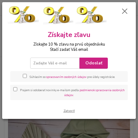
0
ks
00421 905 612848
za
0 €
Menu
Získajte zľavu
Získajte 10 % zľavu na prvú objednávku
Hľadať
Stačí zadať Váš email
Odoslať
Úvod
Bábätká
Kojenecké oblečenie sety
Kojenecká súprava 3 dielna
na krst dievčatko mango
Súhlasím so
spracovaním osobných údajov
pre účely registrácie.
Kojenecká súprava 3 dielna na
krst dievčatko mango
Prajem si odoberať novinky e-mailom podľa
podmienok spracovania osobných
údajov
.
Zatvoriť