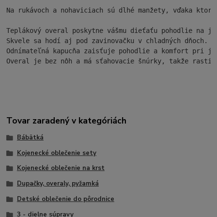
Na rukávoch a nohaviciach sú dlhé manžety, vďaka ktorým
Teplákový overal poskytne vášmu dieťaťu pohodlie na ja
Skvele sa hodí aj pod zavinovačku v chladných dňoch.
Odnímateľná kapucňa zaisťuje pohodlie a komfort pri ja
Overal je bez nôh a má sťahovacie šnúrky, takže rastie
Tovar zaradený v kategóriách
Bábätká
Kojenecké oblečenie sety
Kojenecké oblečenie na krst
Dupačky, overaly, pyžamká
Detské oblečenie do pôrodnice
3 - dielne súpravy