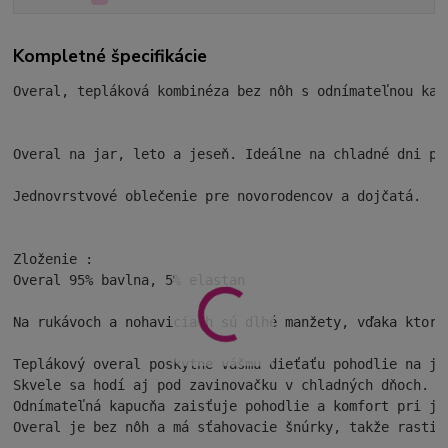
Kompletné špecifikácie
Overal, tepláková kombinéza bez nôh s odnímateľnou kapu
Overal na jar, leto a jeseň. Ideálne na chladné dni pod
Jednovrstvové oblečenie pre novorodencov a dojčatá.

Zloženie :

Overal 95% bavlna, 5% elastan

Na rukávoch a nohaviciach sú dlhé manžety, vďaka ktorým
Teplákový overal poskytne vášmu dieťaťu pohodlie na ja
Skvele sa hodí aj pod zavinovačku v chladných dňoch.
Odnímateľná kapucňa zaisťuje pohodlie a komfort pri ja
Overal je bez nôh a má sťahovacie šnúrky, takže rastie