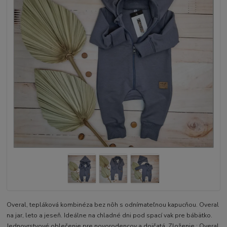
Overal, tepláková kombinéza bez nôh s odnímateľnou kapucňou. Overal
na jar, leto a jeseň. Ideálne na chladné dni pod spací vak pre bábätko.
Jednovrstvové oblečenie pre novorodencov a dojčatá. Zloženie : Overal