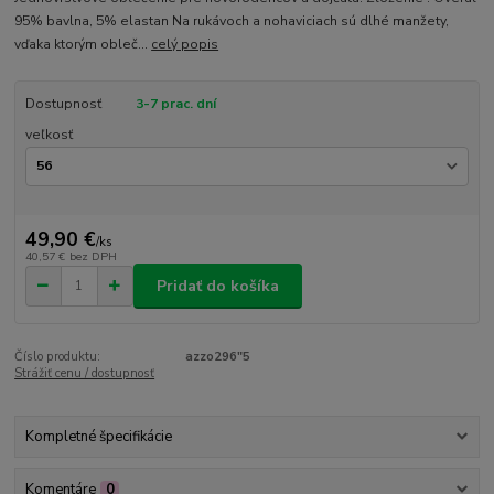
95% bavlna, 5% elastan Na rukávoch a nohaviciach sú dlhé manžety,
vďaka ktorým obleč...
celý popis
Dostupnosť
3-7 prac. dní
veľkosť
49,90 €
/
ks
40,57 €
bez DPH
Pridať do košíka
Číslo produktu:
azzo296"5
Strážiť cenu / dostupnosť
Kompletné špecifikácie
Komentáre
0