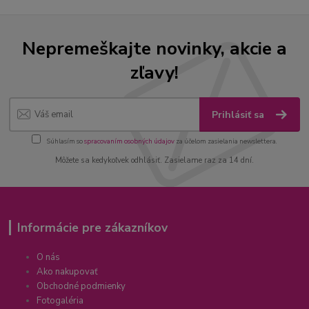
Nepremeškajte novinky, akcie a
zľavy!
Prihlásiť sa
Súhlasím so
spracovaním osobných údajov
za účelom zasielania newslettera.
Môžete sa kedykoľvek odhlásiť. Zasielame raz za 14 dní.
Informácie pre zákazníkov
O nás
Ako nakupovať
Obchodné podmienky
Fotogaléria