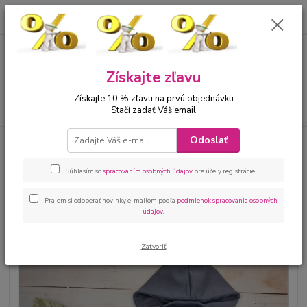
0
ks
00421 905 612848
za
0 €
Menu
Získajte zľavu
Získajte 10 % zľavu na prvú objednávku
Hľadať
Stačí zadať Váš email
Odoslať
Úvod
Bábätká
Kojenecké oblečenie sety
Kojenecká súprava 3 dielna
na krst dievčatko mango
Súhlasím so
spracovaním osobných údajov
pre účely registrácie.
Kojenecká súprava 3 dielna na
krst dievčatko mango
Prajem si odoberať novinky e-mailom podľa
podmienok spracovania osobných
údajov
.
Zatvoriť