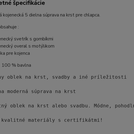
tné špecifikácie
 kojenecká 5 dielna súprava na krst pre chlapca.
bsahuje :
enecký svetrík s gombíkmi
enecký overal s motýlikom
pka pre kojenca
 : 100 % bavlna
ny oblek na krst, svadby a iné príležitosti 

na moderná súprava na krst

tný oblek na krst alebo svadbu. Módne, pohodln
 kvalitné materiály s certifikátmi!