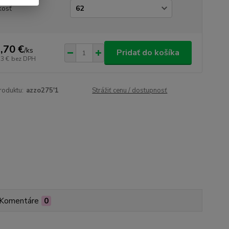
kosť
,70 €
/
ks
Pridať do košíka
53 €
bez DPH
roduktu:
azzo275'1
Strážiť cenu / dostupnosť
Komentáre
0