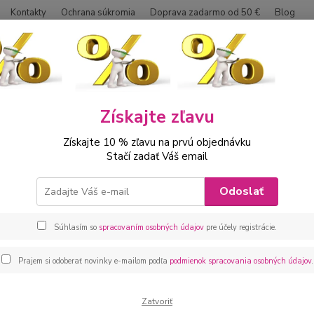
Kontakty
Ochrana súkromia
Doprava zadarmo od 50 €
Blog
Neviet
Hľadať
0042
Získajte zľavu
ábätká
Kojenecké oblečenie sety
Kojenecká súprava 3 dielna na krs
Získajte 10 % zľavu na prvú objednávku
necká súprava 3 dielna na krst 
Stačí zadať Váš email
Elegan
Odoslať
obsahu
motýli
Súhlasím so
spracovaním osobných údajov
pre účely registrácie.
na krst
Elegan
Prajem si odoberať novinky e-mailom podľa
podmienok spracovania osobných údajov
.
Dos
Zatvoriť