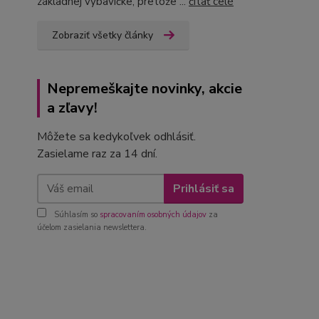
základnej výbavičke, pretože ...
čítať celé
Zobraziť všetky články
Nepremeškajte novinky, akcie
a zľavy!
Môžete sa kedykoľvek odhlásiť.
Zasielame raz za 14 dní.
Prihlásiť sa
Súhlasím so
spracovaním osobných údajov
za
účelom zasielania newslettera.