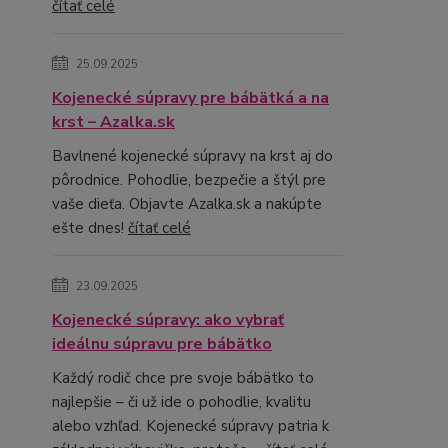
čítať celé
25.09.2025
Kojenecké súpravy pre bábätká a na
krst – Azalka.sk
Bavlnené kojenecké súpravy na krst aj do
pôrodnice. Pohodlie, bezpečie a štýl pre
vaše dieťa. Objavte Azalka.sk a nakúpte
ešte dnes!
čítať celé
23.09.2025
Kojenecké súpravy: ako vybrať
ideálnu súpravu pre bábätko
Každý rodič chce pre svoje bábätko to
najlepšie – či už ide o pohodlie, kvalitu
alebo vzhľad. Kojenecké súpravy patria k