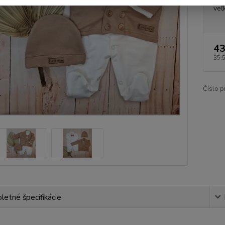
veľ
43
35,
Číslo p
etné špecifikácie