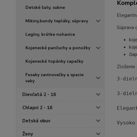
Komple
Detské šaty, sukne
Elegantná
Mikiny,bundy tepláky, súpravy
Súprava o
Legíny, krátke nohavice
koj
koj
Kojenecké pančuchy a ponožky
čia
Kojenecké topánky capačky
Zloženie
Fusaky zavinovačky a spacie
3-diel
vaky
3-diel
Dievčatá 2 - 16
Chlapci 2 - 16
Elegan
Detská obuv
Vysoko
Ženy