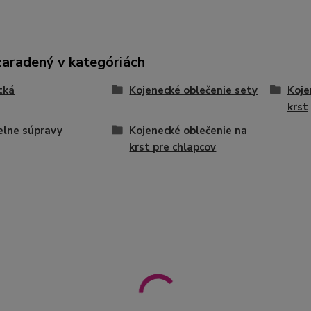
zaradený v kategóriách
tká
Kojenecké oblečenie sety
Koje
krst
ielne súpravy
Kojenecké oblečenie na
krst pre chlapcov