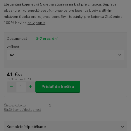
Elegantná kojenecká 5 dielna súprava na krst pre chlapca. Súprava
obsahuje : kojenecký svetrík nohavice pre kojenca body s dlhým
rukávom čiapka pre kojenca ponožky - topánky pre kojenca Zloženie :
100 % bavlna
celý popis
Dostupnosť
3-7 prac. dní
veľkosť
41 €
/
ks
33,33 €
bez DPH
Pridať do košíka
Číslo produktu:
1
Strážiť cenu / dostupnosť
Kompletné špecifikácie