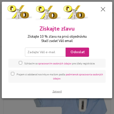
0
ks
00421 905 612848
za
0 €
Menu
Získajte zľavu
Získajte 10 % zľavu na prvú objednávku
Hľadať
Stačí zadať Váš email
Odoslať
Úvod
Bábätká
Kojenecké oblečenie sety
Kojenecká súprava 5 dielna
na krst pre chlapca
Súhlasím so
spracovaním osobných údajov
pre účely registrácie.
Kojenecká súprava 5 dielna na
krst pre chlapca
Prajem si odoberať novinky e-mailom podľa
podmienok spracovania osobných
údajov
.
Zatvoriť