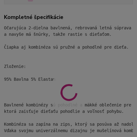
Kompletné špecifikácie
Očarujúca 2-dielna bavlnená, rebrovaná letná súprava -
a navyše má šnúrky, takže rastie s dieťaťom.

Čiapka aj kombinéza sú pružné a pohodlné pre dieťa.

Zloženie:

95% Bavlna 5% Elastan

Bavlnené kombinézy sú pohodlné a mäkké oblečenie pre n
ktorá zaisťuje dieťaťu pohodlie a voľnosť pohybu.

Kombinéza sa zapína na zips, ktorý sa posúva až nadol,
Vďaka svojmu univerzálnemu dizajnu je mušelínová kombi