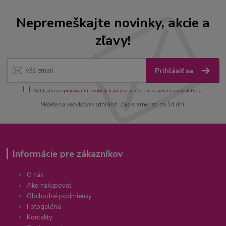
Nepremeškajte novinky, akcie a
zľavy!
Prihlásiť sa
Súhlasím so
spracovaním osobných údajov
za účelom zasielania newslettera.
Môžete sa kedykoľvek odhlásiť. Zasielame raz za 14 dní.
Informácie pre zákazníkov
O nás
Ako nakupovať
Obchodné podmienky
Fotogaléria
Kontakty