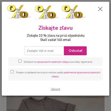
0
ks
00421 905 612848
za
0 €
Menu
Získajte zľavu
Získajte 10 % zľavu na prvú objednávku
Hľadať
Stačí zadať Váš email
Odoslať
Úvod
Bábätká
Kojenecké oblečenie sety
Kojenecká súprava overal a
čiapočka modrá
Súhlasím so
spracovaním osobných údajov
pre účely registrácie.
Kojenecká súprava overal a
čiapočka modrá
Prajem si odoberať novinky e-mailom podľa
podmienok spracovania osobných
údajov
.
Zatvoriť