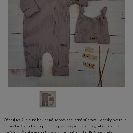
Očarujúca 2-dielna bavlnená, rebrovaná letná súprava - detský overal a
čiapočka. Overal sa zapína na zipsa navyše má šnúrky, takže rastie s
dieťaťom. Čiapka aj kombinéza sú pružné a pohodlné pre dieťa.