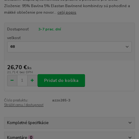
Zloženie: 95% Bavlna 5% Elastan Bavlnené kombinézy sú pohodlné a
mäkké oblečenie pre novor...
celý popis
Dostupnosť
3-7 prac. dní
veľkosť
26,70 €
/
ks
21,71 €
bez DPH
Pridať do košíka
Číslo produktu:
azzo265-3
Strážiť cenu / dostupnosť
Kompletné špecifikácie
Komentáre
0