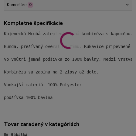
Komentáre
0
Kompletné špecifikácie
Kojenecká Hrubá zateplená zimná kombinéza s kapucňou.

Bunda, prešívaný overal na zimu. Rukavice pripevnené k
Vo vnútri jemná podšívka zo 100% bavlny. Medzi vrstvam
Kombinéza sa zapína na 2 zipsy až dole.

Vonkajší materiál 100% Polyester

podšívka 100% bavlna
Tovar zaradený v kategóriách
Bábätká