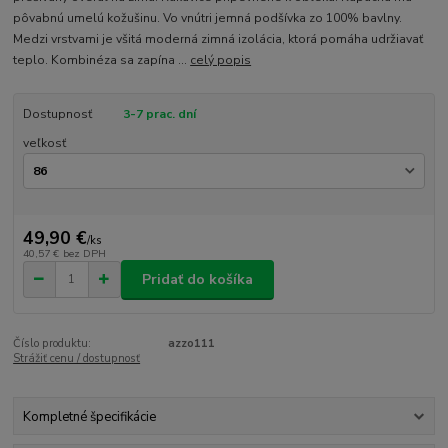
pôvabnú umelú kožušinu. Vo vnútri jemná podšívka zo 100% bavlny.
Medzi vrstvami je všitá moderná zimná izolácia, ktorá pomáha udržiavať
teplo. Kombinéza sa zapína ...
celý popis
Dostupnosť
3-7 prac. dní
veľkosť
49,90 €
/
ks
40,57 €
bez DPH
Pridať do košíka
Číslo produktu:
azzo111
Strážiť cenu / dostupnosť
Kompletné špecifikácie