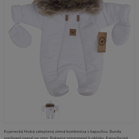
Kojenecká Hrubá zateplená zimná kombinéza s kapucňou. Bunda,
prešívaný overal na zimu. Rukavice pripevnené k obleku. Kapucňa má