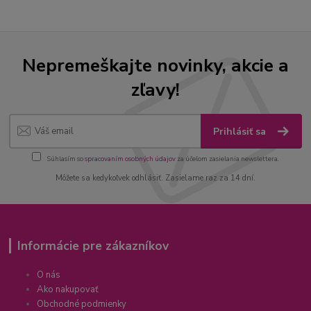
Nepremeškajte novinky, akcie a
zľavy!
Prihlásiť sa
Súhlasím so
spracovaním osobných údajov
za účelom zasielania newslettera.
Môžete sa kedykoľvek odhlásiť. Zasielame raz za 14 dní.
Informácie pre zákazníkov
O nás
Ako nakupovať
Obchodné podmienky