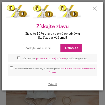
0
ks
00421 905 612848
za
0 €
Menu
Získajte zľavu
Získajte 10 % zľavu na prvú objednávku
Hľadať
Stačí zadať Váš email
Odoslať
Úvod
Bábätká
Kojenecké oblečenie sety
Kojenecká súprava pre
bábätko béžová
Súhlasím so
spracovaním osobných údajov
pre účely registrácie.
Kojenecká súprava pre bábätko
béžová
Prajem si odoberať novinky e-mailom podľa
podmienok spracovania osobných
údajov
.
Zatvoriť