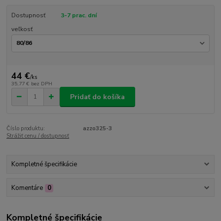
Dostupnosť
3-7 prac. dní
veľkosť
44 €
/
ks
35,77 €
bez DPH
Pridať do košíka
Číslo produktu:
azzo325-3
Strážiť cenu / dostupnosť
Kompletné špecifikácie
Komentáre
0
Kompletné špecifikácie